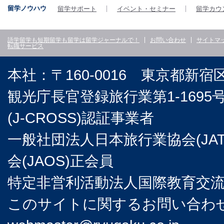
留学ノウハウ
留学サポート
イベント・セミナー
留学カウ
語学留学も短期留学も留学は留学ジャーナルで！
お問い合わせ
サイトマ
転職サービス
本社：〒160-0016 東京都新宿
観光庁長官登録旅行業第1-169
(J-CROSS)認証事業者
一般社団法人日本旅行業協会(JA
会(JAOS)正会員
特定非営利活動法人国際教育交流協
このサイトに関するお問い合わせは