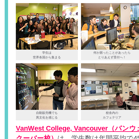
学生は
何か困ったことがあったら
世界各国から集まる
とりあえず受付へ！
自動販売機でも
校舎内の
異文化を感じる
カフェテリア
VanWest College, Vancouve
クーバー校）
は、学生数は年間平均で4