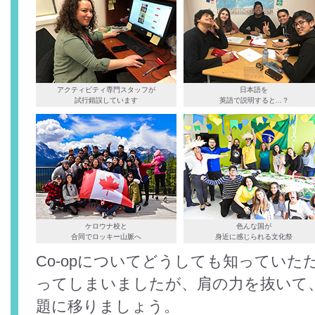
アクティビティ専門スタッフが
日本語を
試行錯誤しています
英語で説明すると...？
ケロウナ校と
色んな国が
合同でロッキー山脈へ
身近に感じられる文化祭
Co-opについてどうしても知ってい
ってしまいましたが、肩の力を抜いて
題に移りましょう。