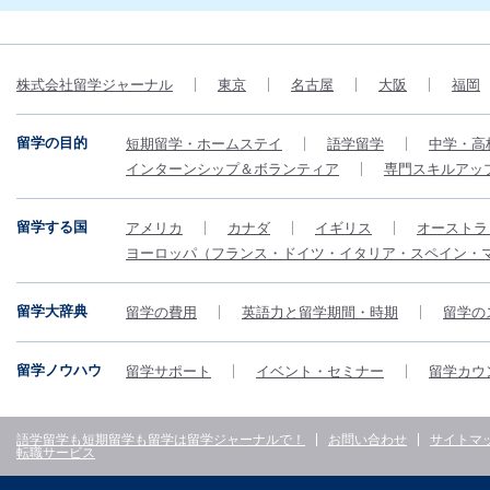
株式会社留学ジャーナル
東京
名古屋
大阪
福岡
留学の目的
短期留学・ホームステイ
語学留学
中学・高
インターンシップ＆ボランティア
専門スキルアッ
留学する国
アメリカ
カナダ
イギリス
オーストラ
ヨーロッパ（フランス・ドイツ・イタリア・スペイン・
留学大辞典
留学の費用
英語力と留学期間・時期
留学の
留学ノウハウ
留学サポート
イベント・セミナー
留学カウ
語学留学も短期留学も留学は留学ジャーナルで！
お問い合わせ
サイトマ
転職サービス