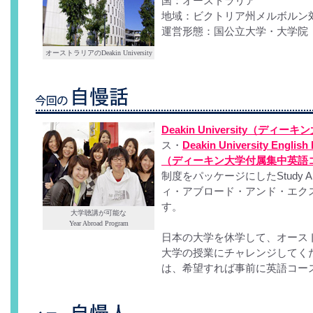
国：オーストラリア
地域：ビクトリア州メルボルン
運営形態：国公立大学・大学院
オーストラリアのDeakin University
Deakin University（ディー
ス・
Deakin University English 
（ディーキン大学付属集中英語
制度をパッケージにしたStudy Abro
ィ・アブロード・アンド・エク
す。
大学聴講が可能な
Year Abroad Program
日本の大学を休学して、オース
大学の授業にチャレンジしてく
は、希望すれば事前に英語コー