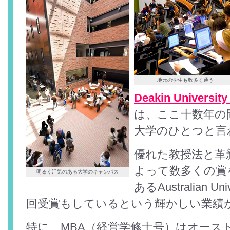
地元の学生も数多く通う
Deakin Unive
は、ここ十数年の
大学のひとつと言
優れた教授法と革
よって数多くの賞
明るく活気のある大学のキャンパス
あるAustralian Univ
回受賞もしているという輝かしい業績
特に、MBA（経営学修士号）はオース