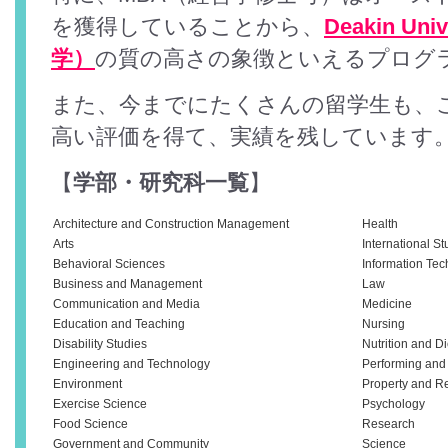
を獲得していることから、
Deakin U
学）
の質の高さの象徴といえるプログ
また、今までにたくさんの留学生も、
高い評価を得て、実績を残しています
【
学部・研究科一覧
】
Architecture and Construction Management
Health
Arts
International St
Behavioral Sciences
Information Te
Business and Management
Law
Communication and Media
Medicine
Education and Teaching
Nursing
Disability Studies
Nutrition and Di
Engineering and Technology
Performing and 
Environment
Property and Re
Exercise Science
Psychology
Food Science
Research
Government and Community
Science