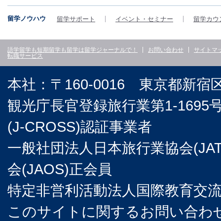
留学ノウハウ
留学サポート
イベント・セミナー
留学カウ
語学留学も短期留学も留学は留学ジャーナルで！
お問い合わせ
サイトマ
転職サービス
本社：〒160-0016 東京都新宿
観光庁長官登録旅行業第1-169
(J-CROSS)認証事業者
一般社団法人日本旅行業協会(JA
会(JAOS)正会員
特定非営利活動法人国際教育交流協
このサイトに関するお問い合わせは