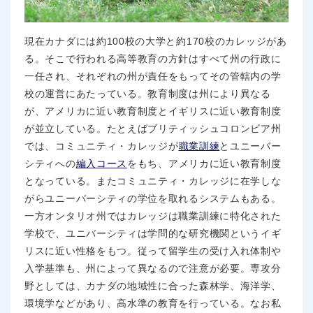
現在カナダには約100校の大学と約170校のカレッジがあ
る。そこで行われる高等教育の方針はすべて州の行政に
一任され、それぞれの州が責任をもってその管轄内の学
校の運営にあたっている。教育制度は州により異なる
が、アメリカに近い教育制度とイギリスに近い教育制度
が並立している。たとえばブリティッシュコロンビア州
では、コミュニティ・カレッジが
職業訓練
とユニーバー
シティへの
編入コース
をもち、アメリカに近い教育制度
となっている。またコミュニティ・カレッジに在学しな
がらユニーバーシティの学位を取れるシステムもある。
一方オンタリオ州ではカレッジは職業訓練に特化された
学校で、ユニバーシティは学問的な研究機関というイギ
リスに近い性格をもつ。従って留学生の受け入れ体制や
入学基準も、州によって異なるので注意が必要。専攻分
野としては、カナダの地域性に合った森林学、海洋学、
環境学などがあり、高水準の教育を行っている。なお私