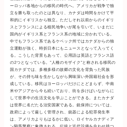
ーロッパ各地からの移民の時代へ。アメリカが戦争で独
立を勝ち取ったのとは異なり、カナダは時間をかけて平
和的にイギリスから独立。ただしそれ以前からのイギリ
スとフランスによる植民地争いが尾を引いて、いまだに
国内がイギリス系とフランス系の地域に分かれている。
中でもフランス系であるケベック州ではカナダからの独
立運動が強く、時折日本にもニュースとなって入ってく
る。こうした背景もあって、公用語は英語とフランス語
の2つとなっている。"人種のモザイク"と称される移民の
国カナダでは、多種多様の故郷の文化を背負った民族
が、その持ち味を生かしながら興味深い外国籍社会を形
成している。移民はヨーロッパだけにとどまらず、中南
米やアジアから今も続いており、街を歩けばいながらに
して世界中の生活文化を学ぶことができる。またカナダ
は世界に名だたる治安国家である。銃保持については、
政府によって厳しく管理され、銃器による犯罪発生率
は、アメリカよりもはるかに低い。ロイヤルカナディア
ン騎馬警察に象徴される、伝統と近代設備を合わせ持つ