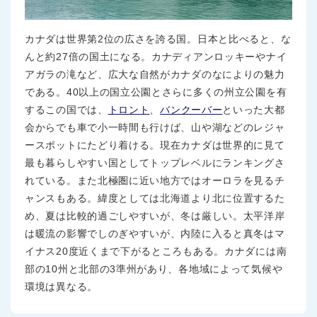
カナダは世界第2位の広さを誇る国。日本と比べると、な
んと約27倍の国土になる。カナディアンロッキーやナイ
アガラの滝など、広大な自然がカナダのなによりの魅力
である。40以上の国立公園とさらに多くの州立公園を有
するこの国では、
トロント
、
バンクーバー
といった大都
会からでも車で小一時間も行けば、山や湖などのレジャ
ースポットにたどり着ける。現在カナダは世界的に見て
最も暮らしやすい国としてトップレベルにランキングさ
れている。また北極圏に近い地方ではオーロラを見るチ
ャンスもある。緯度としては北海道より北に位置するた
め、夏は比較的過ごしやすいが、冬は厳しい。太平洋岸
は暖流の影響でしのぎやすいが、内陸に入ると真冬はマ
イナス20度近くまで下がるところもある。カナダには南
部の10州と北部の3準州があり、各地域によって気候や
環境は異なる。