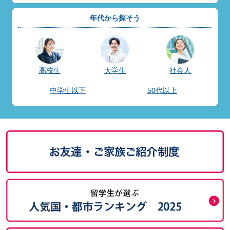
年代から探そう
高校生
大学生
社会人
中学生以下
50代以上