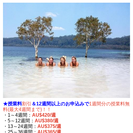
★授業料
割引
＆12週間以上のお申込みで
1週間分の授業料無
料(最大4週間まで)！！
・1～4週間：
AU$420/週
・5～12週間：
AU$380/週
・13～24週間：
AU$375/週
・25～36週間：
AU$365/週