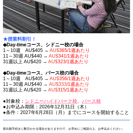
★授業料割引！
◆Day-timeコース、シドニー校の場合
1～10週 AU$405 →
AU$
365/1週あたり
11～30週 AU$440 →
AU$
341/1週あたり
31週以上 AU$420 →
AU$
323/1週あたり
◆Day-timeコース、パース校の場合
1～10週 AU$405 →
AU$
356/1週あたり
11～30週 AU$440 →
AU$333
/1週あたり
31週以上 AU$420 →
AU$
315/1週あたり
●対象校：
シドニーハイドパーク校
、
パース校
●お申込み期限：2026年12月31日（木）
●条件：2027年6月28日（月）までにコースを開始すること
留出願手続きに数日かかる場合がありますので、お早めにご相談の上、お申込みください。