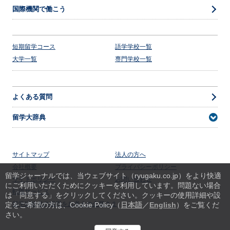
国際機関で働こう
短期留学コース
語学学校一覧
大学一覧
専門学校一覧
よくある質問
留学大辞典
サイトマップ
法人の方へ
会社概要
プライバシーポリシー
留学ジャーナルでは、当ウェブサイト（ryugaku.co.jp）をより快適
サイトポリシー
お問い合わせ
にご利用いただくためにクッキーを利用しています。
問題ない場合
転職サービス
は「同意する」をクリックしてください。クッキーの使用詳細や設
留学経験者の採用をお考えの企業さま
定をご希望の方は、Cookie Policy（
日本語
／
English
）をご覧くだ
さい。