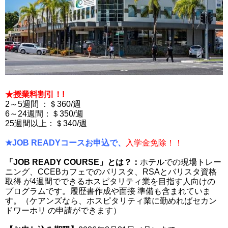
★授業料割引！!
2～5週間 ：＄360/週
6～24週間：＄350/週
25週間以上：＄340/週
★JOB READYコースお申込で、
入学金免除！！
「JOB READY COURSE」とは？：
ホテルでの現場トレー
ニング、CCEBカフェでのバリスタ、RSAとバリスタ資格
取得 が4週間でできるホスピタリティ業を⽬指す⼈向けの
プログラムです。履歴書作成や⾯接 準備も含まれていま
す。（ケアンズなら、ホスピタリティ業に勤めればセカン
ドワーホリ の申請ができます）