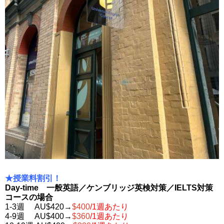
★授業料割引！
Day-time 一般英語／ケンブリッジ英検対策／IELTS対策
コースの場合
1-3週 AU$420→
$400
/1週あたり
4-9週 AU$400→
$360
/1週あたり