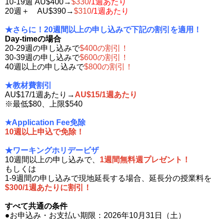
10-19週 AU$400→
$330
/1週あたり
20週＋ AU$390→
$310
/1週あたり
★さらに！20週間以上の申し込みで下記の割引を適用！
Day-timeの場合
20-29週の申し込みで
$400の割引！
30-39週の申し込みで
$600の割引！
40週以上の申し込みで
$800の割引！
★教材費割引
AU$17/1週あたり→
AU$15/1週あたり
※最低$80、上限$540
★Application Fee免除
10週以上申込で免除！
★ワーキングホリデービザ
10週間以上の申し込みで、
1週間無料週プレゼント！
もしくは
1-9週間の申し込みで現地延長する場合、延長分の授業料を
$300/1週あたりに割引！
すべて共通の条件
●お申込み・お支払い期限：2026年10月31日（土）