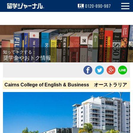
資料請求
留学相談
無料!
無料!
知ってトクする
奨学金やおトク情報
Cairns College of English & Business オーストラリア