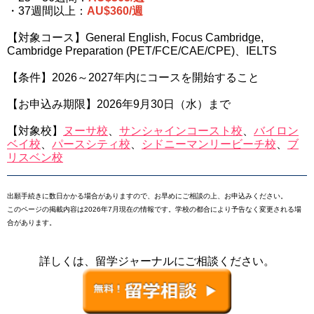
・37週間以上：
AU$360/週
【対象コース】General English, Focus Cambridge,
Cambridge Preparation (PET/FCE/CAE/CPE)、IELTS
【条件】2026～2027年内にコースを開始すること
【お申込み期限】2026年9月30日（水）まで
【対象校】
ヌーサ校
、
サンシャインコースト校
、
バイロン
ベイ校
、
パースシティ校
、
シドニーマンリービーチ校
、
ブ
リスベン校
出願手続きに数日かかる場合がありますので、お早めにご相談の上、お申込みください。
このページの掲載内容は2026年7月現在の情報です。学校の都合により予告なく変更される場
合があります。
詳しくは、留学ジャーナルにご相談ください。