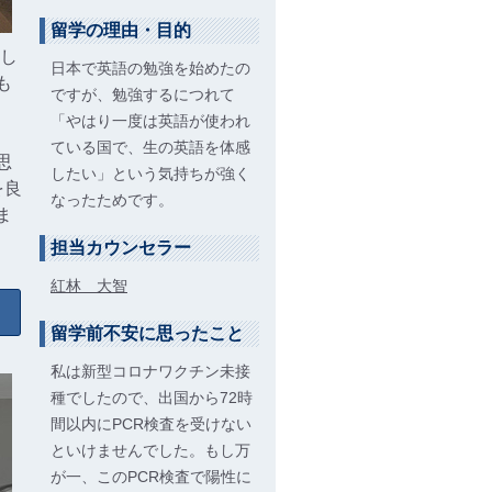
留学の理由・目的
まし
日本で英語の勉強を始めたの
も
ですが、勉強するにつれて
「やはり一度は英語が使われ
ている国で、生の英語を体感
思
したい」という気持ちが強く
を良
なったためです。
ま
担当カウンセラー
紅林 大智
留学前不安に思ったこと
私は新型コロナワクチン未接
種でしたので、出国から72時
間以内にPCR検査を受けない
といけませんでした。もし万
が一、このPCR検査で陽性に