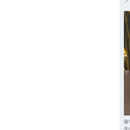
プ
留
生