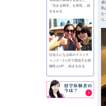
感
「活きる留学」を実現 ... 続
私
きをみる
か
ら
社会人になる前のラストチ
ャンス！2ヵ月で英語力も積
極性もUP ... 続きをみる