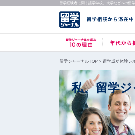
留学経験者に聞く語学学校、大学などへの留
留学ジャーナルTOP
留学成功体験レ
私、留学ジ