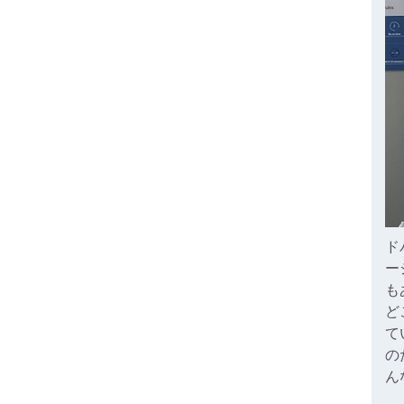
ド
ー
も
ど
て
の
ん