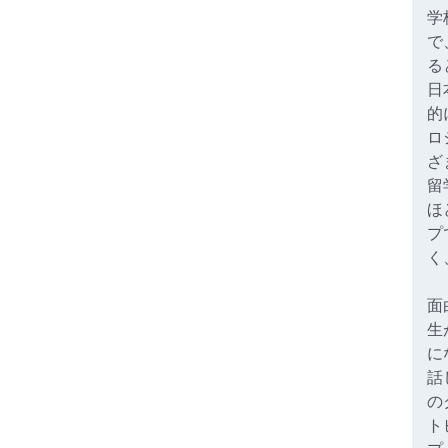
学
で
る
日
的
ロ
ざ
留
ほ
プ
く
面
生
に
話
の
ト