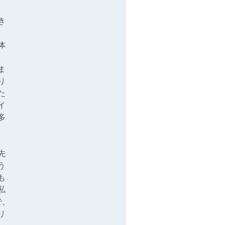
き
、
体
、
ま
り
た
イ
多
先
う
も
私
で、
リ