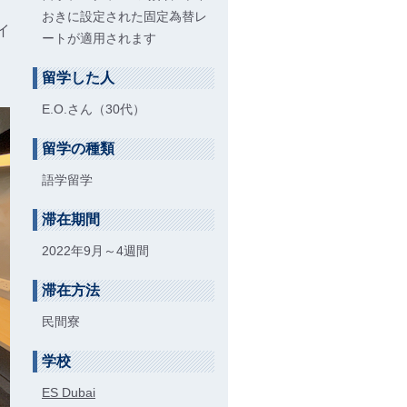
、
おきに設定された固定為替レ
イ
ートが適用されます
留学した人
E.O.さん（30代）
留学の種類
語学留学
滞在期間
2022年9月～4週間
滞在方法
民間寮
学校
ES Dubai