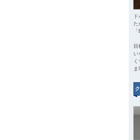
ド
た
「
目
い
く
ま
ク