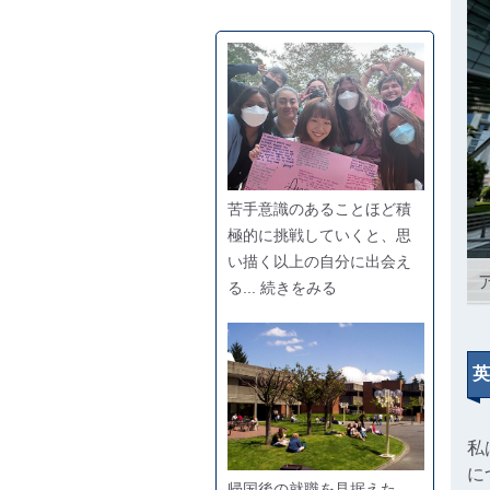
苦手意識のあることほど積
極的に挑戦していくと、思
い描く以上の自分に出会え
る... 続きをみる
英
私
に
帰国後の就職を見据えた