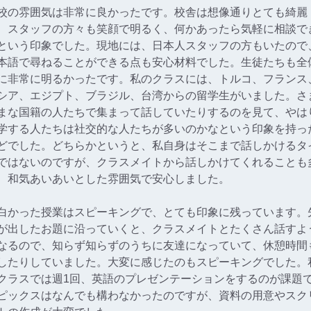
校の雰囲気は非常に良かったです。校舎は想像通りとても綺麗
、スタッフの方々も笑顔で明るく、何かあったら気軽に相談で
という印象でした。現地には、日本人スタッフの方もいたので
本語で尋ねることができる点も安心材料でした。生徒たちも全
に非常に明るかったです。私のクラスには、トルコ、フランス
シア、エジプト、ブラジル、台湾からの留学生がいました。さ
まな国籍の人たちで集まって話していたりするのを見て、やは
学する人たちは社交的な人たちが多いのかなという印象を持っ
どでした。どちらかというと、私自身はそこまで話しかけるタ
ではないのですが、クラスメイトから話しかけてくれることも
、和気あいあいとした雰囲気で安心しました。
白かった授業はスピーキングで、とても印象に残っています。
が出したお題に沿っていくと、クラスメイトとたくさん話すよ
なるので、知らず知らずのうちに友達になっていて、休憩時間
したりしていました。大変に感じたのもスピーキングでした。
クラスでは週1回、英語のプレゼンテーションをするのが課題
ピックスはなんでも構わなかったのですが、資料の用意やスク