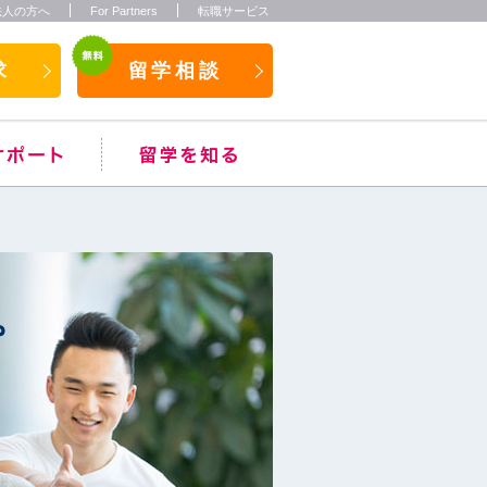
法人の方へ
For Partners
転職サービス
求
留学相談
。