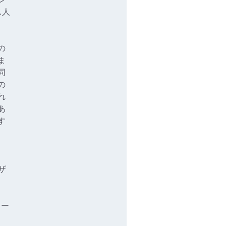
ス人
の
ま
同
の
れ
あ
す
ザ
ター