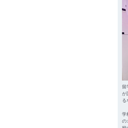
留
が
る
学
の
校