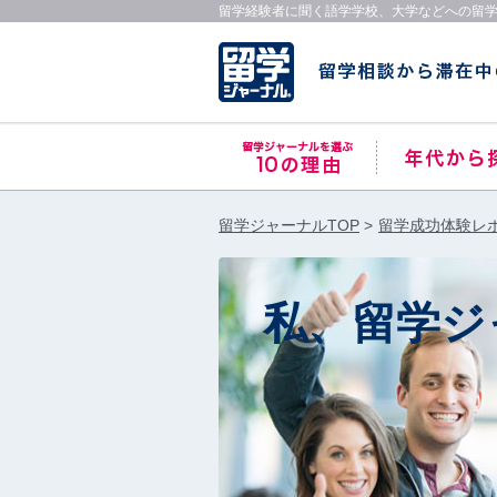
留学経験者に聞く語学学校、大学などへの留
留学ジャーナルTOP
留学成功体験レ
私、留学ジ