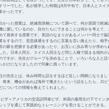
ドリーでした。私が留学した時期は9月中旬で、日本人とスイ
多かったです。
白かった授業は、絶滅危惧種について調べて、何が原因で絶滅
機に瀕しているのか、自分たちにできることは何かを考えて、
めて発表する授業です。英語のなまりがあるメンバー同士で協
業をするので、意思疎通をするのに言葉を言い換えたり、相手
音の癖を把握する必要があったり、お互いに歩み寄りが求めら
した。日本人同士、スイス人同士など同じ人種で固まる傾向が
のですが、先生がグループを決めることで、いろいろな人と話
っかけになりましたので印象に残っています。
任の先生とは、休み時間も話をするほど近しい間柄になりまし
。将来、機会があれば海外で働きたいという話をしたら、J1ビ
どについての情報を教えてくれました。
J1ビザ＝アメリカの交流訪問者ビザ。米国の雇用主の下でイン
シップを通じて実践的なトレーニングを受けることができる。