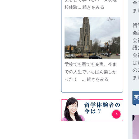
全
校体験... 続きをみる
ま
留
会
会
語
会
は
学校でも寮でも充実。今ま
の
での人生でいちばん楽しか
ま
った！ ... 続きをみる
英