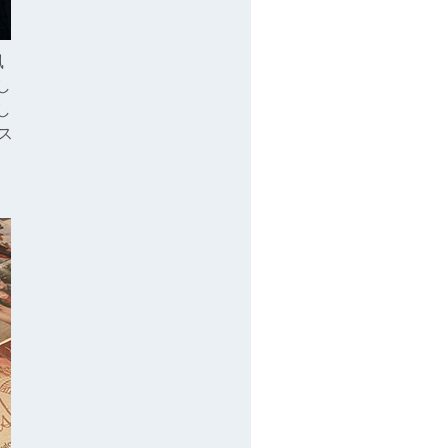
風
し
し
ス