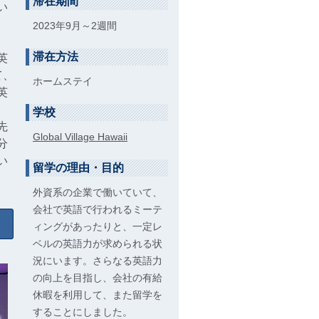
滞在期間
い
2023年9月～2週間
滞在方法
英
て、
ホームステイ
英
、
学校
先
Global Village Hawaii
分
い
留学の理由・目的
外資系の企業で働いていて、
会社で英語で行われるミーテ
ィングがあったりと、一定レ
ベルの英語力が求められる状
況にいます。さらなる英語力
の向上を目指し、会社の有給
休暇を利用して、また留学を
することにしました。