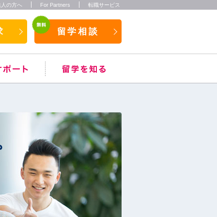
法人の方へ
For Partners
転職サービス
求
留学相談
。