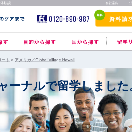
学体験談
会社案内
資料請
ポート
アメリカ／Global Village Hawaii
ャーナルで留学しました