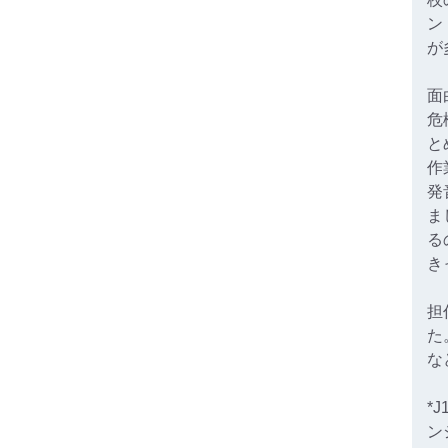
ン
が
面
危
と
作
発
ま
る
き
担
た
な
*
ン