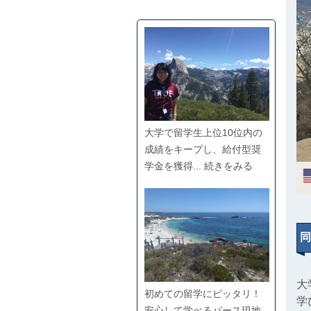
大学で留学生上位10位内の
成績をキープし、給付型奨
学金を獲得... 続きをみる
同
大
初めての留学にピッタリ！
学
安心して学べるパース現地