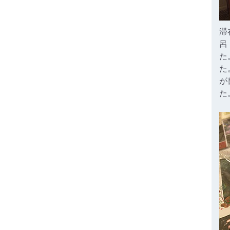
滞
呂
た
た
が
た