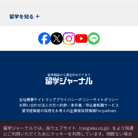
留学を知る
留学相談から滞在中のケアまで
会社概要
サイトマップ
プライバシーポリシー
サイトポリシー
お問い合わせ
法人の方へ
約款・条件書／申込書
転職サービス
留学経験者の採用をお考えの企業様
採用情報
For partners
留学ジャーナルでは、当ウェブサイト（ryugaku.co.jp）をより快適
観光庁長官登録旅行業第1-1695号 一般社団法人留学サービス審査機構(J-CROSS)認証事業
にご利用いただくためにクッキーを利用しています。
問題ない場合
者