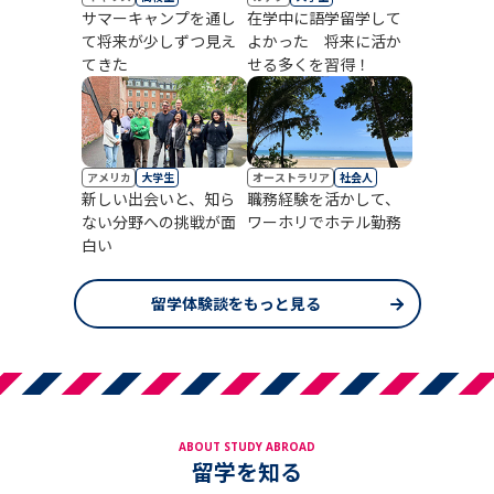
サマーキャンプを通し
在学中に語学留学して
て将来が少しずつ見え
よかった 将来に活か
てきた
せる多くを習得！
アメリカ
大学生
オーストラリア
社会人
新しい出会いと、知ら
職務経験を活かして、
ない分野への挑戦が面
ワーホリでホテル勤務
白い
留学体験談をもっと見る
ABOUT STUDY ABROAD
留学を知る