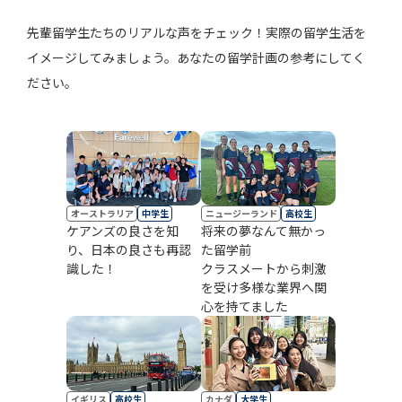
先輩留学生たちのリアルな声をチェック！実際の留学生活を
イメージしてみましょう。あなたの留学計画の参考にしてく
ださい。
オーストラリア
中学生
ニュージーランド
高校生
ケアンズの良さを知
将来の夢なんて無かっ
り、日本の良さも再認
た留学前
識した！
クラスメートから刺激
を受け多様な業界へ関
心を持てました
イギリス
高校生
カナダ
大学生