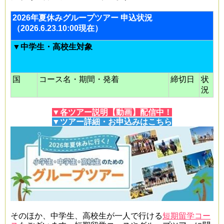
2026年夏休みグループツアー 申込状況
（2026.6.23.10:00現在）
▼中学生・高校生対象
国
コース名・期間・発着
締切日
状
況
▼各ツアー説明【動画】配信中！
▼ツアー詳細・お申込みはこちら
そのほか、中学生、高校生が一人で行ける
短期留学コー