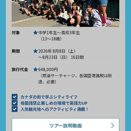
対象
中学1年生～高校3年生
（13～18歳）
期間
2026年 8月8日（土）
～8月23日（日） 16日間
旅行代金
648,000円
（燃油サーチャージ、各国空港諸税は別
途、必要）
カナダの街で学ぶシティライフ
母国語禁止厳しめの環境で英語力UP
人気観光地へのアクティビティ満載！
ツアー説明動画