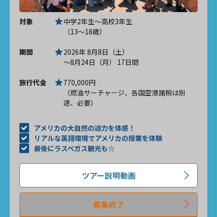
対象
中学2年生～高校3年生
（13～18歳）
期間
2026年 8月8日（土）
～8月24日（月） 17日間
旅行代金
770,000円
（燃油サーチャージ、各国空港諸税は別
途、必要）
アメリカの大自然の迫力を体感！
リアルな英語環境でアメリカの授業を体験
最後にラスベガス観光も☆
ツアー説明動画
募集終了