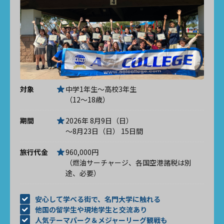
対象
中学1年生～高校3年生
（12～18歳）
期間
2026年 8月9日（日）
～8月23日（日） 15日間
旅行代金
960,000円
（燃油サーチャージ、各国空港諸税は別
途、必要）
安心して学べる街で、名門大学に触れる
他国の留学生や現地学生と交流あり
人気テーマパーク＆メジャーリーグ観戦も