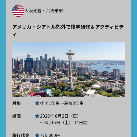
大阪発着・台湾乗継
アメリカ・シアトル郊外で語学研修＆アクティビテ
ィ
対象
中学1年生～高校3年生
期間
2026年 8月2日（日）
～8月15日（土） 14日間
旅行代金
775,000円