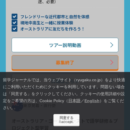
途、必要）
フレンドリーな近代都市と自然を体感
現地中高生と一緒に授業体験
オーストラリアに友だちを作ろう！
ツアー説明動画
募集終了
詳細はこちら
留学ジャーナルでは、当ウェブサイト（ryugaku.co.jp）をより快適
にご利用いただくためにクッキーを利用しています。
問題ない場合
は「同意する」をクリックしてください。クッキーの使用詳細や設
定をご希望の方は、Cookie Policy（
日本語
／
English
）をご覧くだ
東京発着・直行便
さい。
同意する
オーストラリア・ゴールドコーストで語学研修＆プ
I accept.
ロジェクト型学習