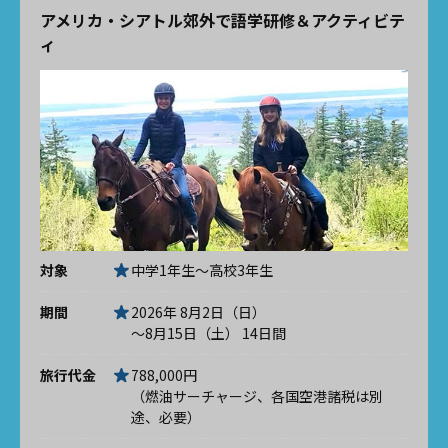
アメリカ・シアトル郊外で語学研修＆アクティビテ
ィ
対象
中学1年生～高校3年生
期間
2026年 8月2日（日）
～8月15日（土） 14日間
旅行代金
788,000円
（燃油サーチャージ、各国空港諸税は別
途、必要）