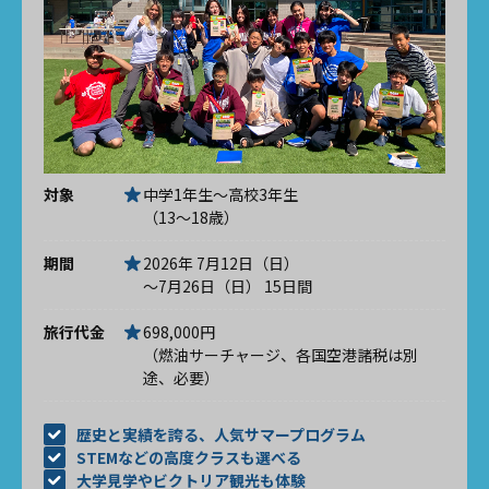
対象
中学1年生～高校3年生
（13～18歳）
期間
2026年 7月12日（日）
～7月26日（日） 15日間
旅行代金
698,000円
（燃油サーチャージ、各国空港諸税は別
途、必要）
歴史と実績を誇る、人気サマープログラム
STEMなどの高度クラスも選べる
大学見学やビクトリア観光も体験