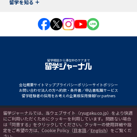
留学を知る
留学相談から滞在中のケアまで
会社概要
サイトマップ
プライバシーポリシー
サイトポリシー
お問い合わせ
法人の方へ
約款・条件書／申込書
転職サービス
留学経験者の採用をお考えの企業様
採用情報
For partners
留学ジャーナルでは、当ウェブサイト（ryugaku.co.jp）をより快適
観光庁長官登録旅行業第1-1695号 一般社団法人留学サービス審査機構(J-CROSS)認証事業
にご利用いただくためにクッキーを利用しています。
問題ない場合
者
は「同意する」をクリックしてください。クッキーの使用詳細や設
一般社団法人日本旅行業協会(JATA)正会員 一般社団法人海外留学協議会(JAOS)正会員
特定非営利活動法人国際教育交流協議会(JAFSA)賛助会員
定をご希望の方は、Cookie Policy（
日本語
／
English
）をご覧くだ
Copyright(C) RYUGAKU JOURNAL, Inc All rights reserved.
さい。