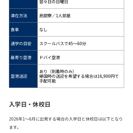
翌々日の日曜日
滞在方法
民間寮／1人部屋
食事
なし
通学の目安
スクールバスで45～60分
最寄り空港
ドバイ空港
あり（到着時のみ）
空港送迎
帰国時の送迎を希望する場合は16,900円で
手配可能
入学日・休校日
2026年1～6月に出発する場合の入学日と休校日は以下となり
ます。