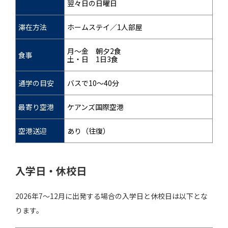
翌々日の日曜日
滞在方法
ホームステイ／1人部屋
月～金 朝夕2食
食事
土・日 1日3食
通学の目安
バスで10～40分
最寄り空港
ケアンズ国際空港
空港送迎
あり（往復）
入学日・休校日
2026年7～12月に出発する場合の入学日と休校日は以下とな
ります。