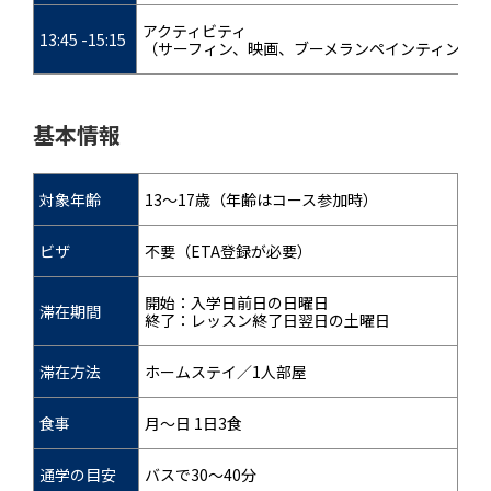
アクティビティ
13:45 -15:15
（サーフィン、映画、ブーメランペインティング
基本情報
対象年齢
13～17歳（年齢はコース参加時）
ビザ
不要（ETA登録が必要）
開始：入学日前日の日曜日
滞在期間
終了：レッスン終了日翌日の土曜日
滞在方法
ホームステイ／1人部屋
食事
月～日 1日3食
通学の目安
バスで30～40分