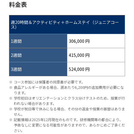
料金表
週20時間＆アクティビティ＋ホームステイ（ジュニアコー
ス）
1週間
306,000 円
2週間
415,000 円
3週間
524,000 円
コース参加には保護者の同意書が必要です。
食品アレルギーがある場合、週あたり6,200円の追加費用が必要にな
ります。
学校初日はオリエンテーションとクラス分けテストのため、授業が行
われない場合があります。
学校が祝日等で休みになる場合、その分の返金や授業の振替はありま
せん。
記載情報は2025年12月現在のものです。研修機関等の都合により、
予告なしに変更になる可能性がありますので、あらかじめご了承くだ
さい。