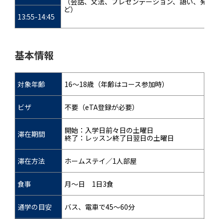
（会話、文法、プレゼンテーション、語い、発音
ど）
13:55-14:45
基本情報
対象年齢
16～18歳（年齢はコース参加時）
ビザ
不要（eTA登録が必要）
開始：入学日前々日の土曜日
滞在期間
終了：レッスン終了日翌日の土曜日
滞在方法
ホームステイ／1人部屋
食事
月～日 1日3食
通学の目安
バス、電車で45～60分