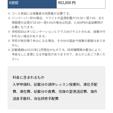
8週間
902,000 円
コース参加には保護者の同意書が必要です。
バンクーバー校の場合、フライトの空港到着が19:00～翌7:00、また
帰国便の出発が20:00～翌9:00の場合は別途、3,400円の追加費用が
必要になります。
学校初日はオリエンテーションとクラス分けテストのため、授業が行
われない場合があります。
学校が祝日等で休みになる場合、その分の返金や授業の振替はありま
せん。
記載情報は2025年12月現在のものです。研修機関等の都合により、
予告なしに変更になる可能性がありますので、あらかじめご了承くだ
さい。
料金に含まれるもの
入学申請料、記載分の語学レッスン授業料、滞在手配
費、滞在費、記載分の食費、往復の空港送迎費、海外
送金手数料、当社研修手配費