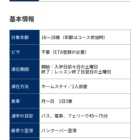
基本情報
対象年齢
16～18歳（年齢はコース参加時）
ビザ
不要（ETA登録が必要）
開始：入学日前々日の土曜日
滞在期間
終了：レッスン終了日翌日の土曜日
滞在方法
ホームステイ／1人部屋
食事
月～日 1日3食
通学の目安
バス、電車、フェリーで45～75分
最寄り空港
バンクーバー空港