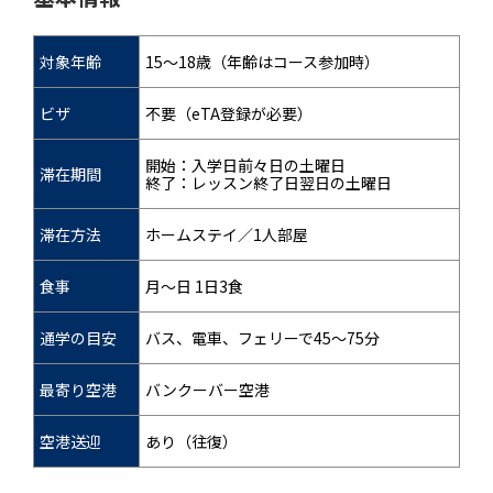
対象年齢
15～18歳（年齢はコース参加時）
ビザ
不要（eTA登録が必要）
開始：入学日前々日の土曜日
滞在期間
終了：レッスン終了日翌日の土曜日
滞在方法
ホームステイ／1人部屋
食事
月～日 1日3食
通学の目安
バス、電車、フェリーで45～75分
最寄り空港
バンクーバー空港
空港送迎
あり（往復）