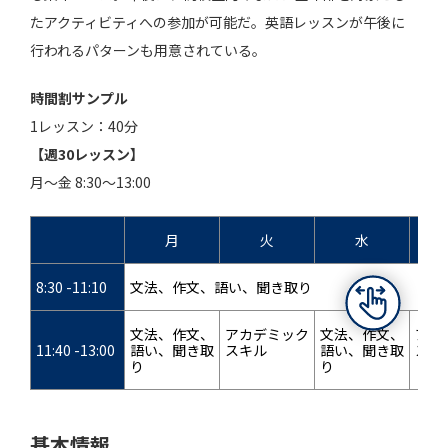
たアクティビティへの参加が可能だ。英語レッスンが午後に
行われるパターンも用意されている。
時間割サンプル
1レッスン：40分
【週30レッスン】
月～金 8:30～13:00
月
火
水
8:30 -11:10
文法、作文、語い、聞き取り
文法、作文、
アカデミック
文法、作文、
アカ
11:40 -13:00
語い、聞き取
スキル
語い、聞き取
スキ
り
り
基本情報