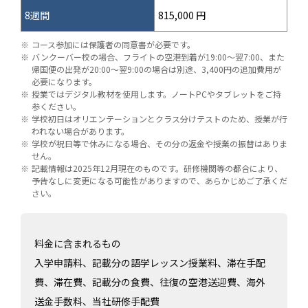
8週間
815,000 円
コース参加には保護者の同意書が必要です。
バンクーバー校の場合、フライトの空港到着が19:00～翌7:00、また
帰国便の出発が20:00～翌9:00の場合は別途、3,400円の追加費用が
必要になります。
授業ではデジタル教材を使用します。ノートPCやタブレットをご持
参ください。
学校初日はオリエンテーションとクラス分けテストのため、授業が行
われない場合があります。
学校が祝日等で休みになる場合、その分の返金や授業の振替はありま
せん。
記載情報は2025年12月現在のものです。研修機関等の都合により、
予告なしに変更になる可能性がありますので、あらかじめご了承くだ
さい。
料金に含まれるもの
入学申請料、記載分の語学レッスン授業料、滞在手配
費、滞在費、記載分の食費、往復の空港送迎費、海外
送金手数料、当社研修手配費