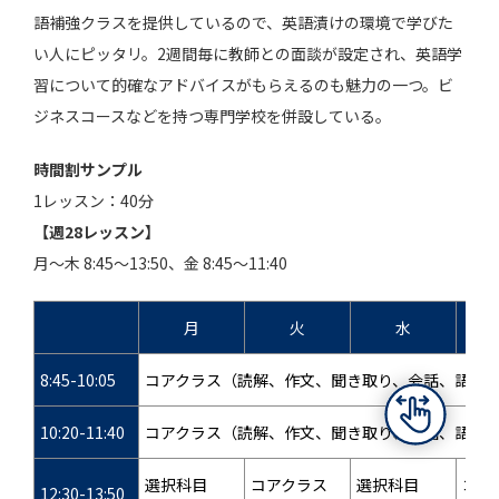
語補強クラスを提供しているので、英語漬けの環境で学びた
い人にピッタリ。2週間毎に教師との面談が設定され、英語学
習について的確なアドバイスがもらえるのも魅力の一つ。ビ
ジネスコースなどを持つ専門学校を併設している。
時間割サンプル
1レッスン：40分
【週28レッスン】
月～木 8:45～13:50、金 8:45～11:40
月
火
水
8:45-10:05
コアクラス（読解、作文、聞き取り、会話、語い
10:20-11:40
コアクラス（読解、作文、聞き取り、会話、語い
選択科目
コアクラス
選択科目
コア
12:30-13:50