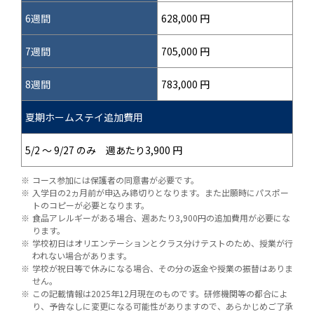
6週間
628,000 円
7週間
705,000 円
8週間
783,000 円
夏期ホームステイ追加費用
5/2 ～ 9/27 のみ 週あたり3,900 円
コース参加には保護者の同意書が必要です。
入学日の2ヵ月前が申込み締切りとなります。また出願時にパスポー
トのコピーが必要となります。
食品アレルギーがある場合、週あたり3,900円の追加費用が必要にな
ります。
学校初日はオリエンテーションとクラス分けテストのため、授業が行
われない場合があります。
学校が祝日等で休みになる場合、その分の返金や授業の振替はありま
せん。
この記載情報は2025年12月現在のものです。研修機関等の都合によ
り、予告なしに変更になる可能性がありますので、あらかじめご了承