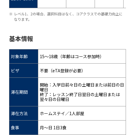
レベル1、2の場合、選択科目はなく、コアクラスでの基礎力向上に
なります。
基本情報
対象年齢
15～18歳（年齢はコース参加時）
ビザ
不要（eTA登録が必要）
開始：入学日前々日の土曜日または前日の日
曜日
滞在期間
終了：レッスン終了日翌日の土曜日または
翌々日の日曜日
滞在方法
ホームステイ／1人部屋
食事
月～日 1日3食