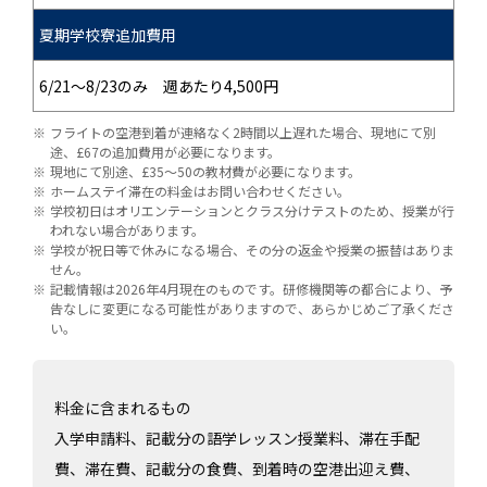
夏期学校寮追加費用
6/21～8/23のみ 週あたり4,500円
フライトの空港到着が連絡なく2時間以上遅れた場合、現地にて別
途、£67の追加費用が必要になります。
現地にて別途、£35～50の教材費が必要になります。
ホームステイ滞在の料金はお問い合わせください。
学校初日はオリエンテーションとクラス分けテストのため、授業が行
われない場合があります。
学校が祝日等で休みになる場合、その分の返金や授業の振替はありま
せん。
記載情報は2026年4月現在のものです。研修機関等の都合により、予
告なしに変更になる可能性がありますので、あらかじめご了承くださ
い。
料金に含まれるもの
入学申請料、記載分の語学レッスン授業料、滞在手配
費、滞在費、記載分の食費、到着時の空港出迎え費、