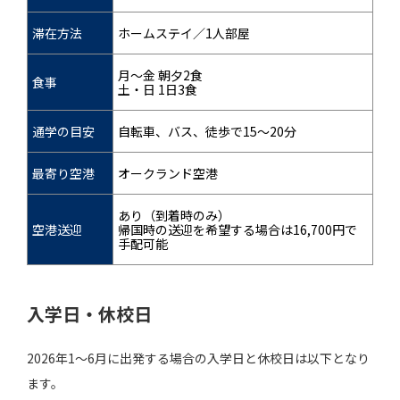
滞在方法
ホームステイ／1人部屋
月～金 朝夕2食
食事
土・日 1日3食
通学の目安
自転車、バス、徒歩で15～20分
最寄り空港
オークランド空港
あり（到着時のみ）
空港送迎
帰国時の送迎を希望する場合は16,700円で
手配可能
入学日・休校日
2026年1～6月に出発する場合の入学日と休校日は以下となり
ます。