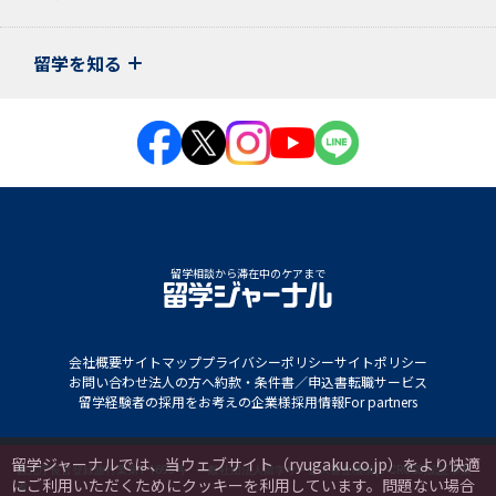
留学を知る
留学相談から滞在中のケアまで
会社概要
サイトマップ
プライバシーポリシー
サイトポリシー
お問い合わせ
法人の方へ
約款・条件書／申込書
転職サービス
留学経験者の採用をお考えの企業様
採用情報
For partners
留学ジャーナルでは、当ウェブサイト（ryugaku.co.jp）をより快適
観光庁長官登録旅行業第1-1695号 一般社団法人留学サービス審査機構(J-CROSS)認証事業
にご利用いただくためにクッキーを利用しています。
問題ない場合
者