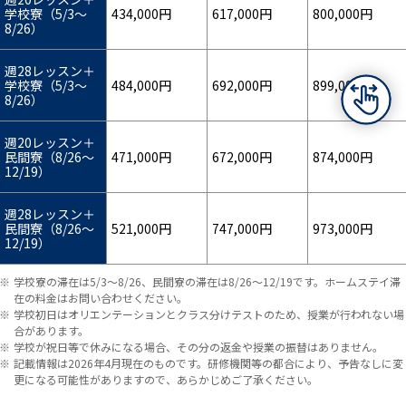
学校寮（5/3～
434,000円
617,000円
800,000円
8/26）
週28レッスン＋
学校寮（5/3～
484,000円
692,000円
899,000円
8/26）
週20レッスン＋
民間寮（8/26～
471,000円
672,000円
874,000円
12/19）
週28レッスン＋
民間寮（8/26～
521,000円
747,000円
973,000円
12/19）
学校寮の滞在は5/3～8/26、民間寮の滞在は8/26～12/19です。ホームステイ滞
在の料金はお問い合わせください。
学校初日はオリエンテーションとクラス分けテストのため、授業が行われない場
合があります。
学校が祝日等で休みになる場合、その分の返金や授業の振替はありません。
記載情報は2026年4月現在のものです。研修機関等の都合により、予告なしに変
更になる可能性がありますので、あらかじめご了承ください。