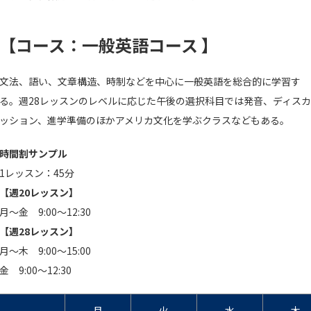
【コース：一般英語コース 】
文法、語い、文章構造、時制などを中心に一般英語を総合的に学習す
る。週28レッスンのレベルに応じた午後の選択科目では発音、ディスカ
ッション、進学準備のほかアメリカ文化を学ぶクラスなどもある。
時間割サンプル
1レッスン：45分
【週20レッスン】
月～金 9:00～12:30
【週28レッスン】
月～木 9:00～15:00
金 9:00～12:30
月
火
水
木