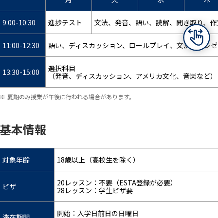
9:00-10:30
進捗テスト
文法、発音、語い、読解、聞き取り、作
11:00-12:30
語い、ディスカッション、ロールプレイ、文法、プレゼ
選択科目
13:30-15:00
（発音、ディスカッション、アメリカ文化、音楽など）
夏期のみ授業が午後に行われる場合があります。
基本情報
対象年齢
18歳以上（高校生を除く）
20レッスン：不要（ESTA登録が必要）
ビザ
28レッスン：学生ビザ要
開始：入学日前日の日曜日
滞在期間