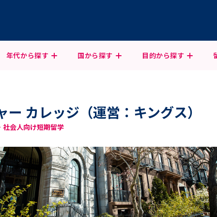
年代から
探す
国から
探す
目的から
探す
ャー カレッジ（運営：キングス）
学生・社会人向け短期留学