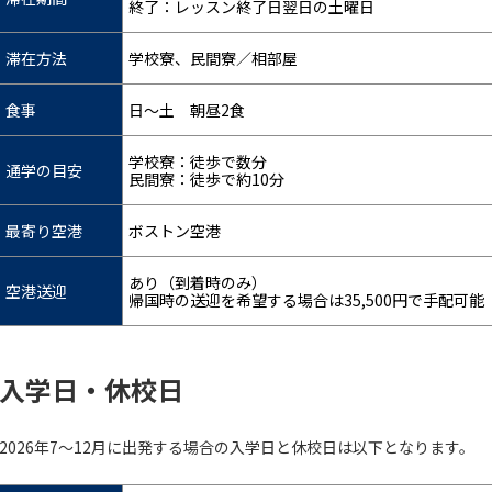
終了：レッスン終了日翌日の土曜日
滞在方法
学校寮、民間寮／相部屋
食事
日～土 朝昼2食
学校寮：徒歩で数分
通学の目安
民間寮：徒歩で約10分
最寄り空港
ボストン空港
あり（到着時のみ）
空港送迎
帰国時の送迎を希望する場合は35,500円で手配可能
入学日・休校日
2026年7～12月に出発する場合の入学日と休校日は以下となります。