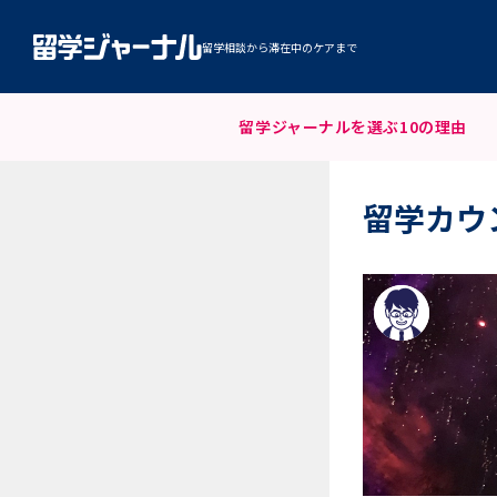
留学相談から滞在中のケアまで
留学ジャーナルを
選ぶ10の理由
留学カウ