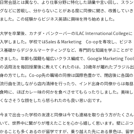
日常会話とは異なり、より仕事分野に特化した語彙や言い回し、スラン
グなどに苦戦し、分からないことがある度に同僚に聞き、改善していき
ました。この経験からビジネス英語に興味を持ち始めました。
大学を卒業後、カナダ・バンクーバーのILAC International Collegeに
入学しました。学校ではSales & Marketing Co-opを専攻し、ビジネ
ス基礎からデジタルマーケティングなど、専門的な知識を学ぶことがで
きました。年齢も国籍も幅広いクラス編成で、Google Marketing Tool
の活用法を毎回授業後に教えてくれたのは、10歳年が離れたブラジル出
身の方でした。Co-op先の職場の同僚は国際色豊かで、閉店後に各国の
流行曲を流しながら店内清掃を行ったり、インド出身の同僚からは毎昼
食時に、ほぼカレー味の何かを食べさせてもらったりしました。美味し
くなさそうな顔をしたら怒られたのも良い思い出です。
今まで出会った学校の友達と同僚は今でも連絡を取り合う方がたくさん
いて、世界中に繋がりが増えたことを心から嬉しく思います。壁にぶつ
かることも多くあるのが留学ですが、乗り越えた先にある景色は、留学