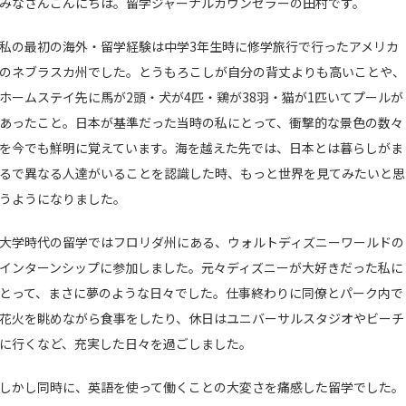
みなさんこんにちは。留学ジャーナルカウンセラーの田村です。
私の最初の海外・留学経験は中学3年生時に修学旅行で行ったアメリカ
のネブラスカ州でした。とうもろこしが自分の背丈よりも高いことや、
ホームステイ先に馬が2頭・犬が4匹・鶏が38羽・猫が1匹いてプールが
あったこと。日本が基準だった当時の私にとって、衝撃的な景色の数々
を今でも鮮明に覚えています。海を越えた先では、日本とは暮らしがま
るで異なる人達がいることを認識した時、もっと世界を見てみたいと思
うようになりました。
大学時代の留学ではフロリダ州にある、ウォルトディズニーワールドの
インターンシップに参加しました。元々ディズニーが大好きだった私に
とって、まさに夢のような日々でした。仕事終わりに同僚とパーク内で
花火を眺めながら食事をしたり、休日はユニバーサルスタジオやビーチ
に行くなど、充実した日々を過ごしました。
しかし同時に、英語を使って働くことの大変さを痛感した留学でした。