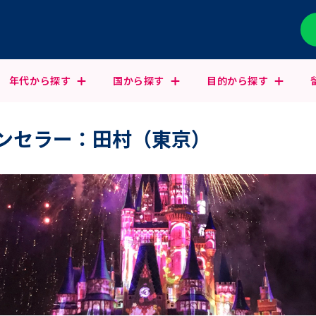
年代から
探す
国から
探す
目的から
探す
ンセラー：田村（東京）