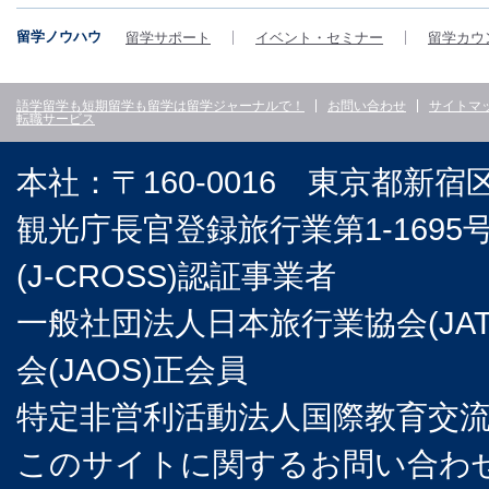
留学ノウハウ
留学サポート
イベント・セミナー
留学カウ
語学留学も短期留学も留学は留学ジャーナルで！
お問い合わせ
サイトマ
転職サービス
本社：〒160-0016 東京都新宿
観光庁長官登録旅行業第1-169
(J-CROSS)認証事業者
一般社団法人日本旅行業協会(JA
会(JAOS)正会員
特定非営利活動法人国際教育交流協
このサイトに関するお問い合わせは