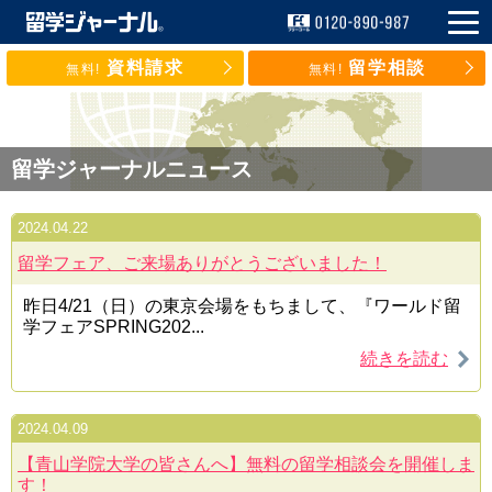
資料請求
留学相談
無料!
無料!
留学ジャーナルニュース
2024.04.22
留学フェア、ご来場ありがとうございました！
昨日4/21（日）の東京会場をもちまして、『ワールド留
学フェアSPRING202...
続きを読む
2024.04.09
【青山学院大学の皆さんへ】無料の留学相談会を開催しま
す！