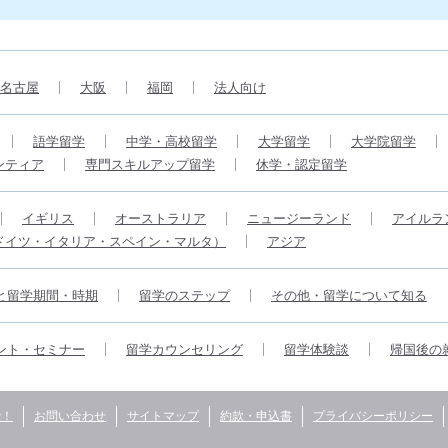
名古屋
大阪
福岡
法人向け
語学留学
中学・高校留学
大学留学
大学院留学
ンティア
専門スキルアップ留学
休学・認定留学
イギリス
オーストラリア
ニュージーランド
アイルラ
ドイツ・イタリア・スペイン・マルタ）
アジア
と留学期間・時期
留学のステップ
その他・留学について知る
ント・セミナー
留学カウンセリング
留学体験談
帰国後の
で！
お問い合わせ
サイトマップ
約款・申込書
プライバシーポリシー