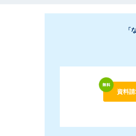
「
資料請