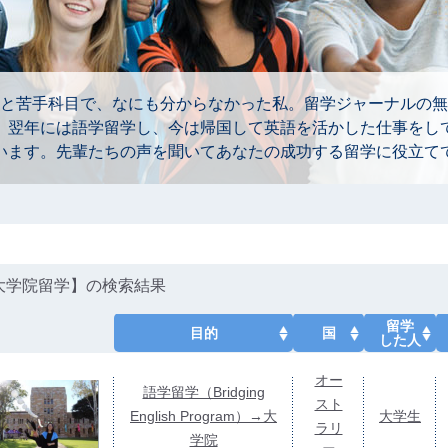
と苦手科目で、なにも分からなかった私。留学ジャーナルの無
。翌年には語学留学し、今は帰国して英語を活かした仕事をし
います。先輩たちの声を聞いてあなたの成功する留学に役立て
大学院留学】の検索結果
留学
目的
国
した人
オー
語学留学（Bridging
スト
English Program）→大
大学生
ラリ
学院