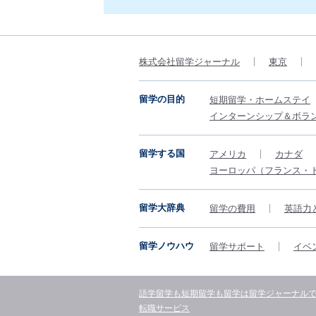
株式会社留学ジャーナル
東京
留学の目的
短期留学・ホームステイ
インターンシップ＆ボラ
留学する国
アメリカ
カナダ
ヨーロッパ（フランス・
留学大辞典
留学の費用
英語力
留学ノウハウ
留学サポート
イベ
語学留学も短期留学も留学は留学ジャーナル
転職サービス