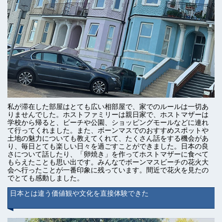
私が滞在した部屋はとても広い相部屋で、家でのルールは一切あ
りませんでした。ホストファミリーは親日家で、ホストマザーは
学校から帰ると、ビーチや公園、ショッピングモールなどに連れ
て行ってくれました。また、ボーンマスでのおすすめスポットや
土地の魅力についても教えてくれて、たくさん話をする機会があ
り、毎日とても楽しい日々を過ごすことができました。日本の良
さについて話したり、「卵焼き」を作ってホストマザーに食べて
もらえたことも思い出です。みんなでボーンマスビーチの花火大
会へ行ったことが一番印象に残っています。間近で花火を見たの
でとても感動しました。
日本とは違う価値観や文化を直接体験できた