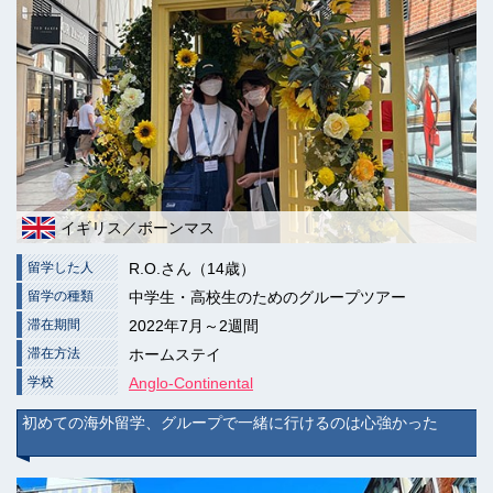
イギリス／ボーンマス
留学した人
R.O.さん（14歳）
留学の種類
中学生・高校生のためのグループツアー
滞在期間
2022年7月～2週間
滞在方法
ホームステイ
学校
Anglo-Continental
初めての海外留学、グループで一緒に行けるのは心強かった