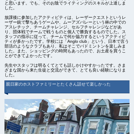
と思います。でも、そのお陰でライティングのスキルが上達しま
した。
放課後に参加したアクティビティは、レーザークエストというレ
ーザー銃で撃ちあうゲームや、ムーアズバレーという林の中での
アスレチック、チームチャレンジ、セルフチャレンジなどがあ
り、団体戦でチームで戦うものと個人で勝負するものでした。ス
タッフの指示に従って、チームで何か協力するというアクティビ
ティが多かったです。学校には「Anglo club」という、日本で言う
部活のようなクラブもあり、私はそこでバドミントンを楽しみま
した。また、ショッピングの時間もあったので、お土産を買うこ
とができてよかったです。
先生やスタッフは明るくてとても話しかけやすかったです。さま
ざまな国から来た生徒と交流ができて、とても良い経験になりま
した。
親日家のホストファミリーとたくさん話せて楽しかった