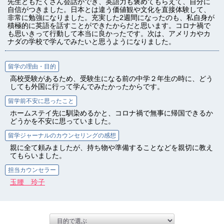
先生ともたくさん会話ができ、英語力も褒めてもらえて、自分に
自信がつきました。日本とは違う価値観や文化を直接体験して、
非常に勉強になりました。充実した2週間になったのも、私自身が
積極的に英語を話すことができたからだと思います。コロナ禍で
も思いきって行動して本当に良かったです。次は、アメリカやカ
ナダの学校で学んでみたいと思うようになりました。
留学の理由・目的
高校受験があるため、受験生になる前の中学２年生の時に、どう
しても外国に行って学んでみたかったからです。
留学前不安に思ったこと
ホームステイ先に馴染めるかと、コロナ禍で無事に帰国できるか
どうかを不安に思っていました。
留学ジャーナルのカウンセリングの感想
親に全て頼みましたが、持ち物や準備することなどを親切に教え
てもらいました。
担当カウンセラー
玉腰 玲子