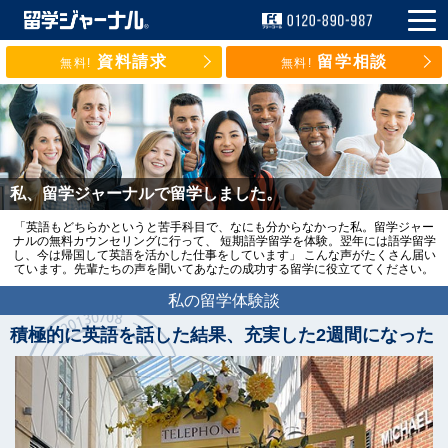
資料請求
留学相談
無料!
無料!
私、留学ジャーナルで留学しました。
「英語もどちらかというと苦手科目で、なにも分からなかった私。留学ジャー
ナルの無料カウンセリングに行って、 短期語学留学を体験。翌年には語学留学
し、今は帰国して英語を活かした仕事をしています」 こんな声がたくさん届い
ています。先輩たちの声を聞いてあなたの成功する留学に役立ててください。
私の留学体験談
積極的に英語を話した結果、充実した2週間になった