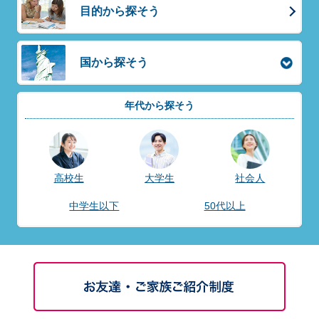
目的から探そう
国から探そう
年代から探そう
高校生
大学生
社会人
中学生以下
50代以上