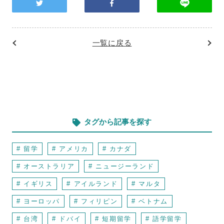
一覧に戻る
前
次
の
の
記
記
事
事
へ
へ
タグから記事を探す
# 留学
# アメリカ
# カナダ
# オーストラリア
# ニュージーランド
# イギリス
# アイルランド
# マルタ
# ヨーロッパ
# フィリピン
# ベトナム
# 台湾
# ドバイ
# 短期留学
# 語学留学