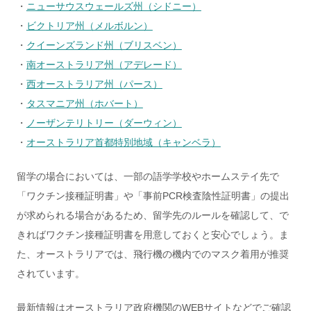
・
ニューサウスウェールズ州（シドニー）
・
ビクトリア州（メルボルン）
・
クイーンズランド州（ブリスベン）
・
南オーストラリア州（アデレード）
・
西オーストラリア州（パース）
・
タスマニア州（ホバート）
・
ノーザンテリトリー（ダーウィン）
・
オーストラリア首都特別地域（キャンベラ）
留学の場合においては、一部の語学学校やホームステイ先で
「ワクチン接種証明書」や「事前PCR検査陰性証明書」の提出
が求められる場合があるため、留学先のルールを確認して、で
きればワクチン接種証明書を用意しておくと安心でしょう。ま
た、オーストラリアでは、飛行機の機内でのマスク着用が推奨
されています。
最新情報はオーストラリア政府機関のWEBサイトなどでご確認