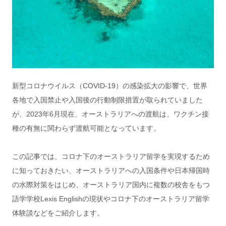
新型コロナウイルス（COVID-19）の感染拡大の影響で、世界
各地で入国禁止や入国後の行動制限措置が取られていました
が、2023年6月現在、オーストラリアへの渡航は、ワクチン接
種の有無に関わらず渡航可能となっています。
この記事では、コロナ下のオーストラリア留学を実現するため
に知っておきたい、オーストラリアへの入国条件や日本帰国時
の水際対策をはじめ、オーストラリア国内に複数の校舎をもつ
語学学校Lexis Englishの現状やコロナ下のオーストラリア留学
体験談などをご紹介します。