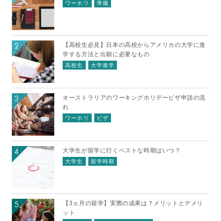
ワーホリ
準備
【高校生必見】日本の高校からアメリカの大学に進
学する方法と出願に必要なもの
高校生
大学進学
オーストラリアのワーキングホリデービザ申請の流
れ
ワーホリ
ビザ
大学生が留学に行くベストな時期はいつ？
大学生
留学時期
【3ヵ月の留学】実際の成果は？メリットとデメリ
ット