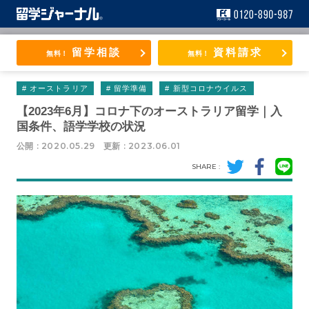
留学のことな
ら、なんでも
留学相談
資料請求
相談ダイヤル
無料！
無料！
フリーコー
ル：0120-890-
# オーストラリア
# 留学準備
# 新型コロナウイルス
987
【2023年6月】コロナ下のオーストラリア留学｜入
国条件、語学学校の状況
公開 : 2020.05.29
更新 : 2023.06.01
SHARE :