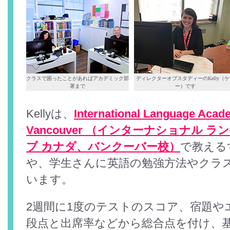
クラスで困ったことがあればアカデミック部
ディレクターオブスタディーのKelly（
署まで
ー）です
Kellyは、
International Language Acad
Vancouver （インターナショナル ラ
ブ カナダ、バンクーバー校）
で教える
や、学生さんに英語の勉強方法やクラ
います。
2週間に1度のテストのスコア、宿題や
段点と出席率などから総合点を付け、基