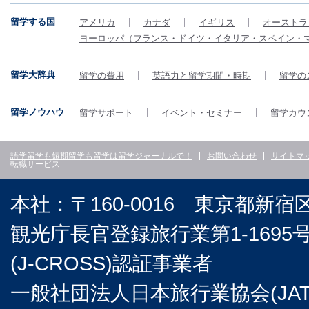
留学する国
アメリカ
カナダ
イギリス
オーストラ
ヨーロッパ（フランス・ドイツ・イタリア・スペイン・
留学大辞典
留学の費用
英語力と留学期間・時期
留学の
留学ノウハウ
留学サポート
イベント・セミナー
留学カウ
語学留学も短期留学も留学は留学ジャーナルで！
お問い合わせ
サイトマ
転職サービス
本社：〒160-0016 東京都新宿
観光庁長官登録旅行業第1-169
(J-CROSS)認証事業者
一般社団法人日本旅行業協会(JA