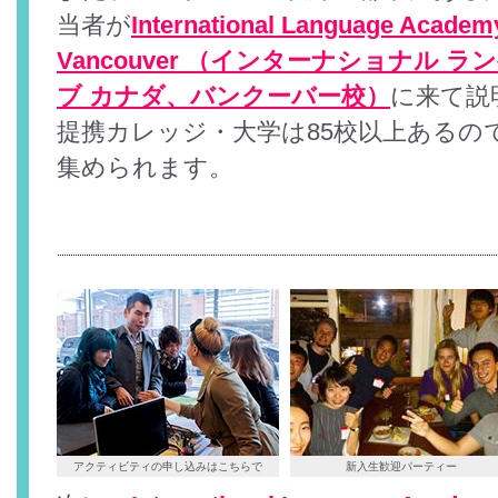
当者が
International Language Academ
Vancouver （インターナショナル ラ
ブ カナダ、バンクーバー校）
に来て説
提携カレッジ・大学は85校以上あるの
集められます。
アクティビティの申し込みはこちらで
新入生歓迎パーティー