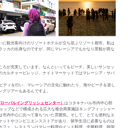
いに観光客向けのリゾートホテルが立ち並ぶリゾート都市。私は
ラッカの出身なのですが、同じマレーシアでもかなり景観が異な
ころが充実しています。なんといってもビーチ。美しいサンセッ
のカルチャービレッジ、ナイトマーケットではマレーシア・サバ
。
ィビティを行い、マレーシアの文化に触れたり、海やビーチを楽し
ングツアーもあるんですよ。
/ GEC（グローバルイングリッシュセンター）
はコタキナバル市内中心部
ショップなどで構成される広大な複合商業施設キングフィッシャー
は市内中心に比べて落ちついた雰囲気。そして、とても便利なエ
ケットやコンビニエンスストアがあり、留学生活に必要なものは
カフェ、レストランはマレー料理やインド料理、中華料理、韓国