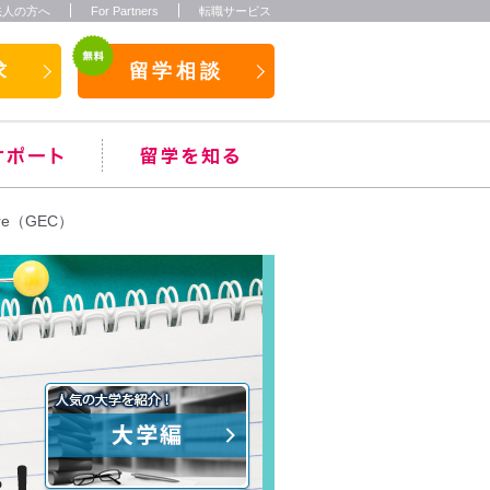
法人の方へ
For Partners
転職サービス
求
留学相談
ntre（GEC）