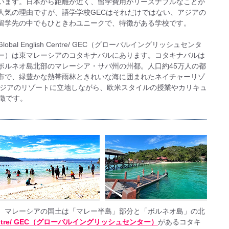
います。日本から距離が近く、留学費用がリーズナブルなことが
人気の理由ですが、語学学校GECはそれだけではない、アジアの
留学先の中でもひときわユニークで、特徴がある学校です。
Global English Centre/ GEC（グローバルイングリッシュセンタ
ー）は東マレーシアのコタキナバルにあります。コタキナバルは
ボルネオ島北部のマレーシア・サバ州の州都。人口約45万人の都
市で、緑豊かな熱帯雨林ときれいな海に囲まれたネイチャーリゾ
アジアのリゾートに立地しながら、欧米スタイルの授業やカリキュ
徴です。
。マレーシアの国土は「マレー半島」部分と「ボルネオ島」の北
h Centre/ GEC（グローバルイングリッシュセンター）
があるコタキ