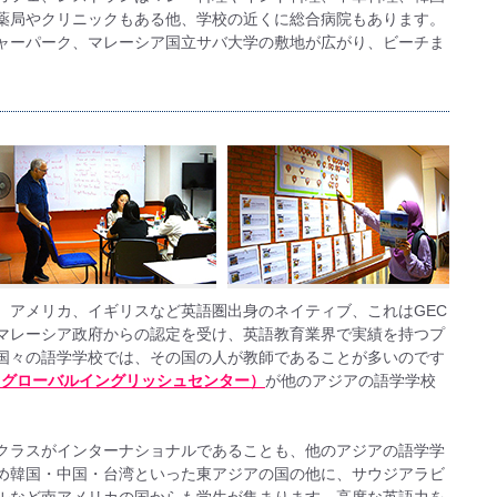
薬局やクリニックもある他、学校の近くに総合病院もあります。
ャーパーク、マレーシア国立サバ大学の敷地が広がり、ビーチま
、アメリカ、イギリスなど英語圏出身のネイティブ、これはGEC
マレーシア政府からの認定を受け、英語教育業界で実績を持つプ
国々の語学学校では、その国の人が教師であることが多いのです
e/ GEC（グローバルイングリッシュセンター）
が他のアジアの語学学校
クラスがインターナショナルであることも、他のアジアの語学学
め韓国・中国・台湾といった東アジアの国の他に、サウジアラビ