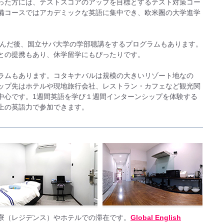
った方には、テストスコアのアップを目標とするテスト対策コー
FL準備コースではアカデミックな英語に集中でき、欧⽶圏の⼤学進学
間学んだ後、国立サバ大学の学部聴講をするプログラムもあります。
との提携もあり、休学留学にもぴったりです。
ラムもあります。コタキナバルは規模の大きいリゾート地なの
ップ先はホテルや現地旅行会社、レストラン・カフェなど観光関
中心です。1週間英語を学び１週間インターンシップを体験する
上の英語力で参加できます。
寮（レジデンス）やホテルでの滞在です。
Global English