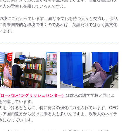
ルなど南アメリカの国からも学生が集まります。高度な英語力を
ア人の学生も在籍しているんですよ。
な環境にこだわっています。異なる文化を持つ人々と交流し、会話
に将来国際的な環境で働くのであれば、英語だけではなく異文化
います。
/ GEC（グローバルイングリッシュセンター）
は欧米の語学学校と同じよ
を開講しています。
力をつけるとともに、特に発音の強化に力を入れています。GEC
シア国内遠方から受けに来る人も多いんですよ。欧米人のネイテ
みになっています。