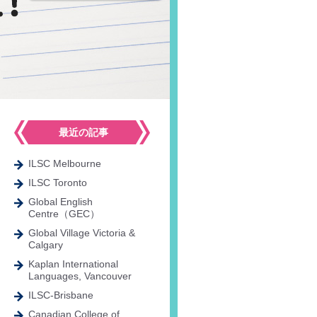
最近の記事
ILSC Melbourne
ILSC Toronto
Global English
Centre（GEC）
Global Village Victoria &
Calgary
Kaplan International
Languages, Vancouver
ILSC-Brisbane
Canadian College of