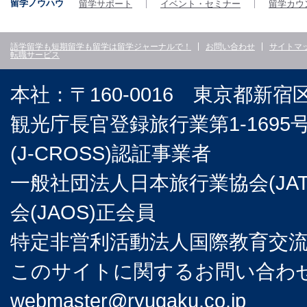
留学ノウハウ
留学サポート
イベント・セミナー
留学カウ
語学留学も短期留学も留学は留学ジャーナルで！
お問い合わせ
サイトマ
転職サービス
本社：〒160-0016 東京都新宿
観光庁長官登録旅行業第1-169
(J-CROSS)認証事業者
一般社団法人日本旅行業協会(JA
会(JAOS)正会員
特定非営利活動法人国際教育交流協
このサイトに関するお問い合わせは
webmaster@ryugaku.co.jp