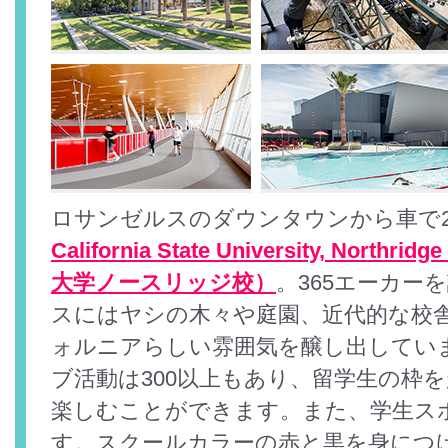
ロサンゼルスのダウンタウンから車で2
California State University, No
大学ノースリッジ校）
。365エーカー
スにはヤシの木々や庭園、近代的な校
ォルニアらしい雰囲気を醸し出してい
ブ活動は300以上もあり、留学生の枠
楽しむことができます。また、学生ス
す。スクールカラーの赤と黒を身につ