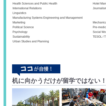
Health Sciences and Public Health
Hotel Ma
International Relations
Journalis
Linguistics
Manufacturing Systems Engineering and Management
Marketing
Mechanica
Political Science
Pre-medic
Psychology
Social Wo
Sustainability
TESOL / 
Urban Studies and Planning
机に向かうだけが留学ではない