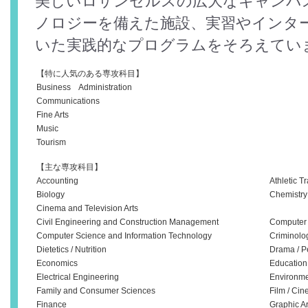
美しいロサンゼルスの広大なキャンパ
ノロジーを備えた施設、実習やインタ
いた実践的なプログラムをそろえてい
【特に人気のある専攻科目】
Business Administration
Communications
Fine Arts
Music
Tourism
【主な専攻科目】
Accounting
Athletic T
Biology
Chemistry
Cinema and Television Arts
Civil Engineering and Construction Management
Computer
Computer Science and Information Technology
Criminolo
Dietetics / Nutrition
Drama / P
Economics
Education
Electrical Engineering
Environme
Family and Consumer Sciences
Film / Ci
Finance
Graphic Ar