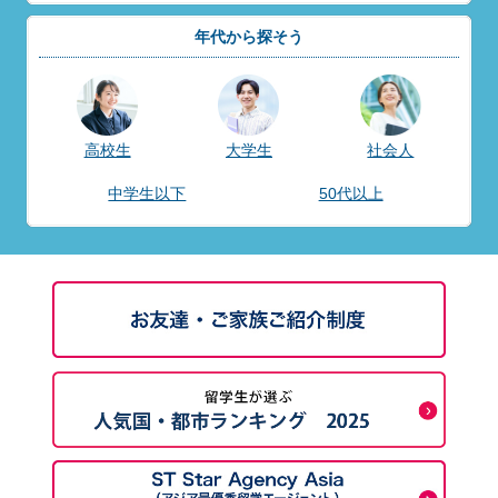
年代から探そう
高校生
大学生
社会人
中学生以下
50代以上