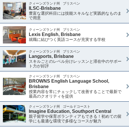
クィーンズランド州
ブリスベン
ILSC-Brisbane
豊富な選択科目には技能スキルなど実践的なものま
で用意
クィーンズランド州
ブリスベン
Lexis English, Brisbane
就職に結びつく英語コースが充実する学校
クィーンズランド州
ブリスベン
Langports, Brisbane
スキルごとのレベル分けレッスンと滞在中のサポー
ト力が好評
クィーンズランド州
ブリスベン
BROWNS English Language School,
Brisbane
授業内容を常にチェックして改善することで最新で
最高のクオリティを提供
クィーンズランド州
ゴールドコースト
Imagine Education, Southport Central
親子留学や保育ボランティアもできる！初めての留
学にも最適な環境で多様なコースが魅力