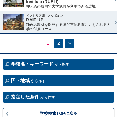
Institute (DUELI)
抑えめの費用で大学施設が利用できる環境
ビクトリア州
メルボルン
RMIT UP
独自の教材を開発するほど言語教育に力を入れる大
学の付属コース
1
2
>
学校名・キーワード
から探す
国・地域
から探す
指定した条件
から探す
学校検索TOPに戻る