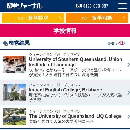
資料請求
留学相談
無料!
無料!
学校情報
検索結果
41
総数：
件
クィーンズランド州
ブリスベン
University of Southern Queensland, Union
Institute of Language
現地小学校から中学・高校・大学と進学準備コース
が充実！大学運営の質の高い教育機関
クィーンズランド州
ブリスベン
Impact English College, Brisbane
即仕事に結びつくバリスタ技能のコースが人気の語
学学校
クィーンズランド州
ブリスベン
The University of Queensland, UQ College
実績と実力で人気の大学英語コース