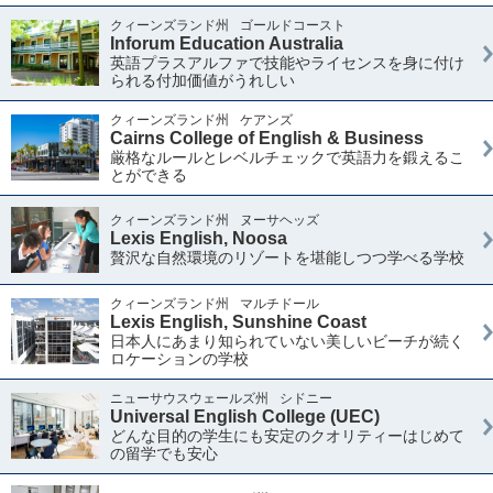
クィーンズランド州
ゴールドコースト
Inforum Education Australia
英語プラスアルファで技能やライセンスを身に付け
られる付加価値がうれしい
クィーンズランド州
ケアンズ
Cairns College of English & Business
厳格なルールとレベルチェックで英語力を鍛えるこ
とができる
クィーンズランド州
ヌーサヘッズ
Lexis English, Noosa
贅沢な自然環境のリゾートを堪能しつつ学べる学校
クィーンズランド州
マルチドール
Lexis English, Sunshine Coast
日本人にあまり知られていない美しいビーチが続く
ロケーションの学校
ニューサウスウェールズ州
シドニー
Universal English College (UEC)
どんな目的の学生にも安定のクオリティーはじめて
の留学でも安心