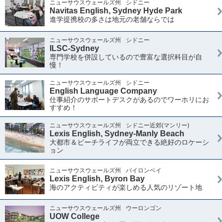
ニューサウスウェールズ州
シドニー
Navitas English, Sydney Hyde Park
進学提携校の多さは地元の老舗ならでは
ニューサウスウェールズ州
シドニー
ILSC-Sydney
専門学校を併設しているので豊富な選択科目が自
慢！
ニューサウスウェールズ州
シドニー
English Language Company
仕事紹介のサポートデスクがあるのでワーホリにお
すすめ！
ニューサウスウェールズ州
シドニー近郊(マンリー)
Lexis English, Sydney-Manly Beach
大都市＆ビーチライフが両立できる絶好のロケーシ
ョン
ニューサウスウェールズ州
バイロンベイ
Lexis English, Byron Bay
海のアクティビティが楽しめる人気のリゾート地
ニューサウスウェールズ州
ウーロンゴン
UOW College