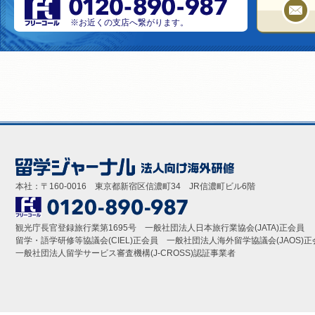
※お近くの支店へ繋がります。
本社：〒160-0016 東京都新宿区信濃町34 JR信濃町ビル6階
観光庁長官登録旅行業第1695号 一般社団法人日本旅行業協会(JATA)正会員
留学・語学研修等協議会(CIEL)正会員 一般社団法人海外留学協議会(JAOS)正
一般社団法人留学サービス審査機構(J-CROSS)認証事業者