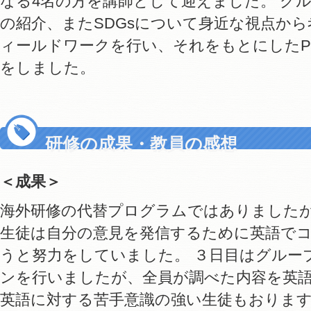
なる4名の方を講師として迎えました。 グ
の紹介、またSDGsについて身近な視点か
ィールドワークを行い、それをもとにしたPow
をしました。
研修の成果・教員の感想
＜成果＞
海外研修の代替プログラムではありました
生徒は自分の意見を発信するために英語で
うと努力をしていました。 ３日目はグルー
ンを行いましたが、全員が調べた内容を英
英語に対する苦手意識の強い生徒もおりま