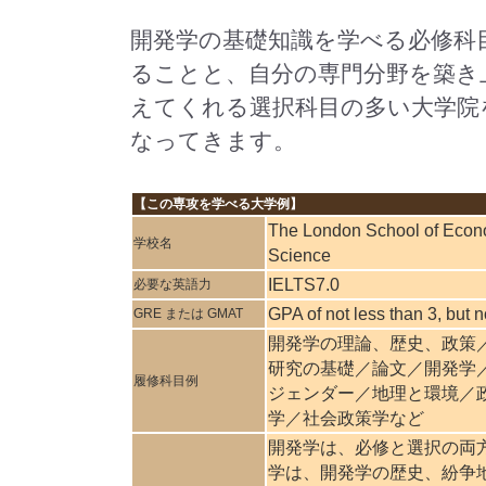
開発学の基礎知識を学べる必修科
ることと、自分の専門分野を築き
えてくれる選択科目の多い大学院
なってきます。
【この専攻を学べる大学例】
The London School of Econo
学校名
Science
IELTS7.0
必要な英語力
GPA of not less than 3, but 
GRE または GMAT
開発学の理論、歴史、政策
研究の基礎／論文／開発学
履修科目例
ジェンダー／地理と環境／政
学／社会政策学など
開発学は、必修と選択の両
学は、開発学の歴史、紛争