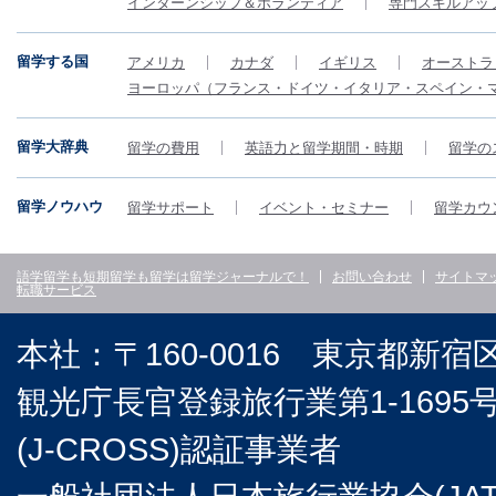
インターンシップ＆ボランティア
専門スキルアッ
留学する国
アメリカ
カナダ
イギリス
オーストラ
ヨーロッパ（フランス・ドイツ・イタリア・スペイン・
留学大辞典
留学の費用
英語力と留学期間・時期
留学の
留学ノウハウ
留学サポート
イベント・セミナー
留学カウ
語学留学も短期留学も留学は留学ジャーナルで！
お問い合わせ
サイトマ
転職サービス
本社：〒160-0016 東京都新宿
観光庁長官登録旅行業第1-169
(J-CROSS)認証事業者