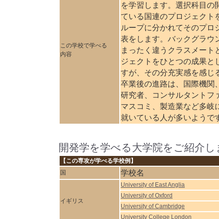
を学習します。選択科目の
ている国連のプロジェクト
ループに分かれてそのプロ
表をします。バックグラウ
この学校で学べる
まったく違うクラスメート
内容
ジェクトをひとつの成果と
すが、その分充実感を感じ
卒業後の進路は、国際機関、
研究者、コンサルタントフ
マスコミ、製造業など多岐
就いている人が多いようで
開発学を学べる大学院をご紹介し
【この専攻が学べる学校例】
学校名
国
University of East Anglia
University of Oxford
イギリス
University of Cambridge
University College London