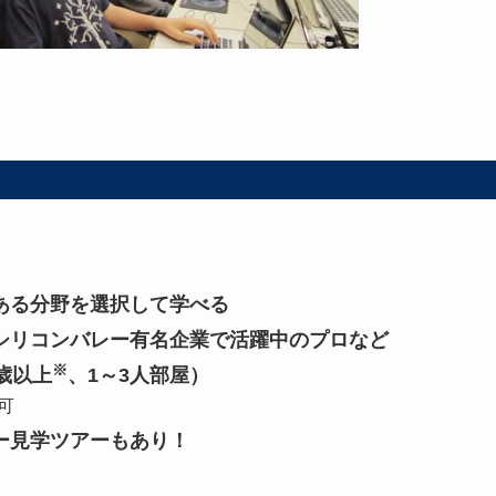
ト
ある分野を選択して学べる
シリコンバレー有名企業で活躍中のプロなど
※
歳以上
、1～3人部屋）
可
ー見学ツアーもあり！