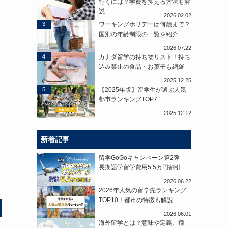
行くには？学費を抑える方法も解
説
2026.02.02
3
ワーキングホリデーは何歳まで？
国別の年齢制限の一覧を紹介
2026.07.22
4
カナダ留学の持ち物リスト！持ち
込み禁止の食品・お菓子も網羅
2025.12.25
5
【2025年版】留学生が選ぶ人気
都市ランキングTOP7
2025.12.12
新着記事
留学GoGoキャンペーン第2弾
長期語学留学費用5.5万円割引
2026.06.22
2026年人気の留学先ランキング
TOP10！都市の特徴も解説
2026.06.01
海外留学とは？意味や定義、種