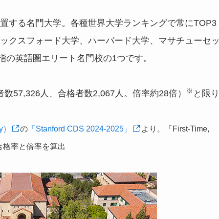
置する名門大学。各種世界大学ランキングで常にTOP3
ックスフォード大学、ハーバード大学、マサチューセ
屈指の英語圏エリート名門校の1つです。
※
数57,326人、合格者数2,067人。倍率約28倍）
と限
ty）
の
「Stanford CDS 2024-2025」
より。「First-Time,
数から、合格率と倍率を算出