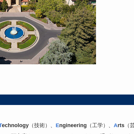
T
echnology
（技術）、
E
ngineering
（工学）、
A
rts
（