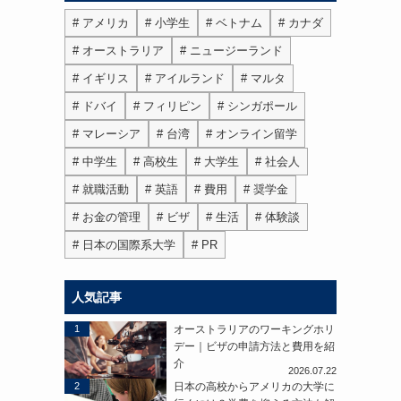
アメリカ
小学生
ベトナム
カナダ
オーストラリア
ニュージーランド
イギリス
アイルランド
マルタ
ドバイ
フィリピン
シンガポール
マレーシア
台湾
オンライン留学
中学生
高校生
大学生
社会人
就職活動
英語
費用
奨学金
ま
お金の管理
ビザ
生活
体験談
日本の国際系大学
PR
人気記事
1
オーストラリアのワーキングホリ
デー｜ビザの申請方法と費用を紹
介
2026.07.22
2
日本の高校からアメリカの大学に