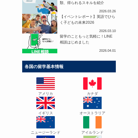
類、得られるスキルを紹介
2026.03.26
【イベントレポート】英語でひら
く子どもの未来2026
ッ
2026.03.10
留学のこともっと気軽に！LINE
相談はじめました
2026.04.01
り
各国の留学基本情報
アメリカ
カナダ
イギリス
オーストラリア
ニュージーランド
アイルランド