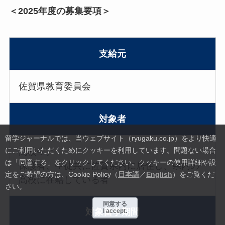
＜2025年度の募集要項＞
支給元
佐賀県教育委員会
対象者
留学ジャーナルでは、当ウェブサイト（ryugaku.co.jp）をより快適
にご利用いただくためにクッキーを利用しています。
問題ない場合
高校生。
は「同意する」をクリックしてください。クッキーの使用詳細や設
保護者、生徒共に佐賀県内に居住し、県内の
定をご希望の方は、Cookie Policy（
日本語
／
English
）をご覧くだ
高校に在籍している者
さい。
同意する
対象留学期間
I accept.