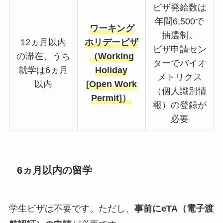
ビザ発給数は
年間6,500で
ワーキング
抽選制。
12ヵ月以内
ホリデービザ
ビザ申請セン
の滞在、うち
（Working
ターでバイオ
就学は6ヵ月
Holiday
メトリクス
以内
[Open Work
（個人識別情
Permit]）
報）の登録が
必要
6ヵ月以内の留学
学生ビザは不要です。ただし、
事前にeTA（電子渡