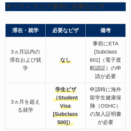
オーストラリア留学に必要なビザ
滞在・就学
必要なビザ
備考
事前にETA
3ヵ月以内の
[Subclass
滞在および就
なし
601]（電子渡
学
航認証）の申
請が必要
学生ビザ
申請時に海外
（Student
留学生健康保
3ヵ月を超え
Visa
険（OSHC）
る就学
[Subclass
の加入証明書
500]）
が必要