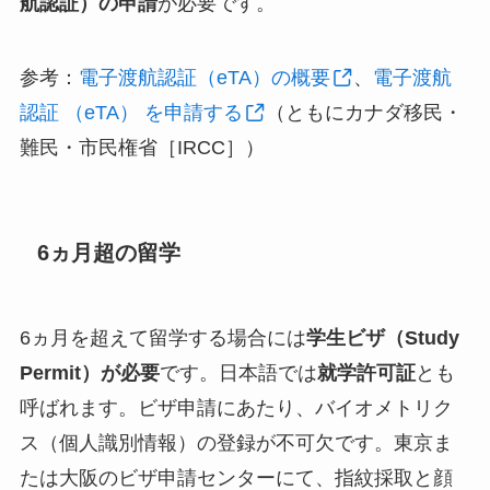
航認証）の申請
が必要です。
参考：
電子渡航認証（eTA）の概要
、
電子渡航
認証 （eTA） を申請する
（ともにカナダ移民・
難民・市民権省［IRCC］）
6ヵ月超の留学
6ヵ月を超えて留学する場合には
学生ビザ（Study
Permit）が必要
です。日本語では
就学許可証
とも
呼ばれます。ビザ申請にあたり、バイオメトリク
ス（個人識別情報）の登録が不可欠です。東京ま
たは大阪のビザ申請センターにて、指紋採取と顔