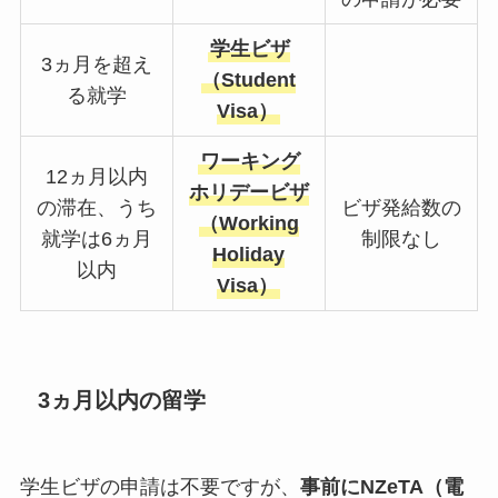
学生ビザ
3ヵ月を超え
（Student
る就学
Visa）
ワーキング
12ヵ月以内
ホリデービザ
の滞在、うち
ビザ発給数の
（Working
就学は6ヵ月
制限なし
Holiday
以内
Visa）
3ヵ月以内の留学
学生ビザの申請は不要ですが、
事前にNZeTA（電