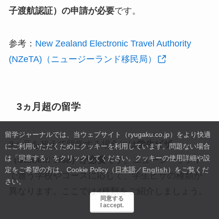
子渡航認証）の申請が必要
です。
参考：
New Zealand Electronic Travel Authority
(NZeTA)（ニュージーランド移民局）
3ヵ月超の留学
留学ジャーナルでは、当ウェブサイト（ryugaku.co.jp）をより快適
3ヵ月を超えて留学する場合には
学生ビザ
にご利用いただくためにクッキーを利用しています。
問題ない場合
は「同意する」をクリックしてください。クッキーの使用詳細や設
（Student Visa）が必要
です。ニュージーランド
定をご希望の方は、Cookie Policy（
日本語
／
English
）をご覧くだ
で通う学校やコースに応じて、学生ビザの種類が
さい。
異なります。ここでは4種類をご紹介しましょう。
同意する
I accept.