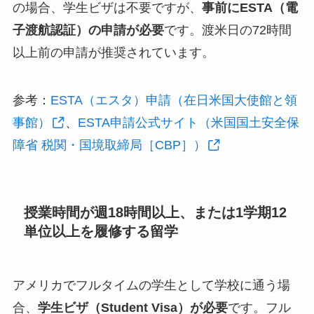
の場合、学生ビザは不要ですが、
事前にESTA（電
子渡航認証）の申請が必要
です。渡米日の72時間
以上前の申請が推奨されています。
参考：
ESTA（エスタ）申請（在日米国大使館と領
事館）
、
ESTA申請公式サイト（米国国土安全保
障省 税関・国境取締局［CBP］）
授業時間が週18時間以上、または1学期12
単位以上を履修する留学
アメリカでフルタイムの学生として学校に通う場
合、
学生ビザ（Student Visa）が必要
です。フル