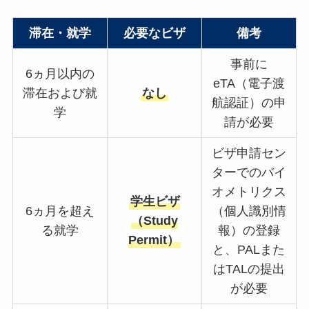
滞在・就学
必要なビザ
備考
事前に
6ヵ月以内の
eTA（電子渡
滞在および就
なし
航認証）の申
学
請が必要
ビザ申請セン
ターでのバイ
オメトリクス
学生ビザ
6ヵ月を超え
（個人識別情
（Study
る就学
報）の登録
Permit）
と、PALまた
はTALの提出
が必要