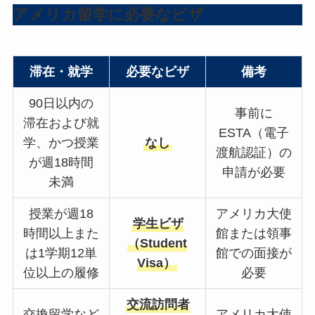
アメリカ留学に必要なビザ
滞在・就学
必要なビザ
備考
90日以内の
事前に
滞在および就
ESTA（電子
学、かつ授業
なし
渡航認証）の
が週18時間
申請が必要
未満
授業が週18
アメリカ大使
学生ビザ
時間以上また
館または領事
（Student
は1学期12単
館での面接が
Visa）
位以上の履修
必要
交流訪問者
交換留学など
アメリカ大使