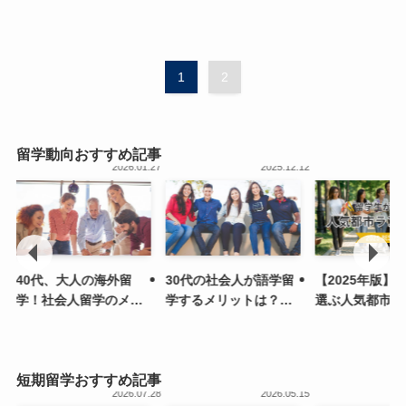
1
2
留学動向おすすめ記事
.26
2026.01.27
2025.12.12
40代、大人の海外留
30代の社会人が語学留
【2025年版】
学！社会人留学のメリ
学するメリットは？費
選ぶ人気都市ラ
ットや費用、事例を紹
用やリアルな事例も
グTOP7
介
短期留学おすすめ記事
.15
2026.07.28
2026.05.15