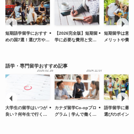
短期語学留学におすす
【2026完全版】短期留
短期留学は意味
めの国7選！選び方や留
学に必要な費用と安く
メリットや費用
学の流れを解説
抑えるためのポイント
を得るコツを解
を徹底解説！
語学・専門留学おすすめ記事
.01
2026.02.16
2024.11.07
大学生の留学はいつが
カナダ留学Co-opプロ
語学留学に最適
良い？何年生で行くか
グラム｜学んで働く体
選びのポイント
悩んでいる人必見
験で将来に活きるスキ
学学校と大学の
ルが身につく
解説