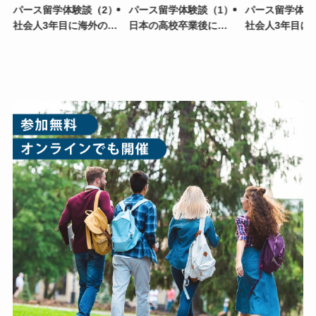
）
パース留学体験談（2）
パース留学体験談（1）
パース留学体験
社会人3年目に海外の大
日本の高校卒業後に留
社会人3年目に
学院（修士課程）へ進
学、学士課程を修了
学院（修士課程
学
学