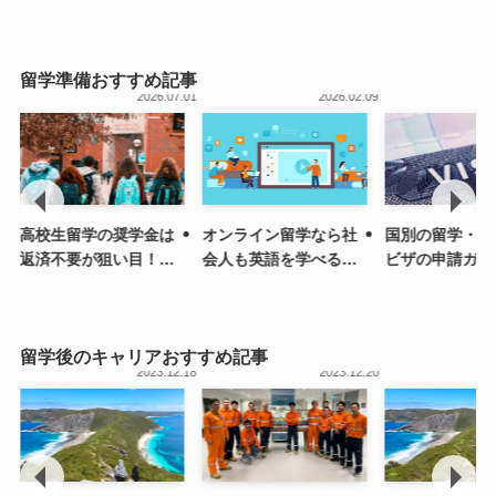
どんなところ？｜メリ
る費用・奨学金も
先の進路を紹介
ット、入学方法から学
校生活まで
留学準備おすすめ記事
.13
2026.07.01
2026.02.09
高校生留学の奨学金は
オンライン留学なら社
国別の留学・ワ
返済不要が狙い目！給
会人も英語を学べる！
ビザの申請ガイ
付型を一覧紹介
語学学校も紹介
類と取得方法を
留学後のキャリアおすすめ記事
.20
2023.12.18
2023.12.20