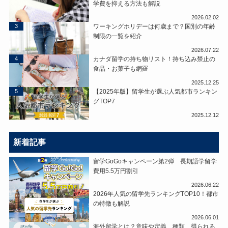
学費を抑える方法も解説
2026.02.02
3
ワーキングホリデーは何歳まで？国別の年齢
制限の一覧を紹介
2026.07.22
4
カナダ留学の持ち物リスト！持ち込み禁止の
食品・お菓子も網羅
2025.12.25
5
【2025年版】留学生が選ぶ人気都市ランキン
グTOP7
2025.12.12
新着記事
留学GoGoキャンペーン第2弾 長期語学留学
費用5.5万円割引
2026.06.22
2026年人気の留学先ランキングTOP10！都市
の特徴も解説
2026.06.01
海外留学とは？意味や定義、種類、得られる