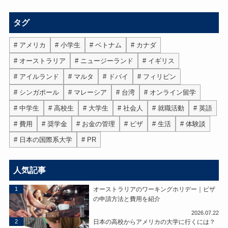
タグ
アメリカ
小学生
ベトナム
カナダ
オーストラリア
ニュージーランド
イギリス
アイルランド
マルタ
ドバイ
フィリピン
シンガポール
マレーシア
台湾
オンライン留学
中学生
高校生
大学生
社会人
就職活動
英語
費用
奨学金
お金の管理
ビザ
生活
体験談
日本の国際系大学
PR
人気記事
1
オーストラリアのワーキングホリデー｜ビザ
の申請方法と費用を紹介
2026.07.22
2
日本の高校からアメリカの大学に行くには？