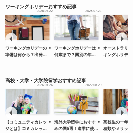
ワーキングホリデーおすすめ記事
.09
2026.07.22
2026.07.22
ワーキングホリデーの
ワーキングホリデーは
オーストラリア
準備は何から？出発ま
何歳まで？国別の年齢
キングホリデー
での流れ・手続きを解
制限の一覧を紹介
の申請方法と費
説
介
高校・大学・大学院留学おすすめ記事
.09
2026.01.26
2022.08.29
【コミュニティカレッ
海外大学留学におすす
高校生の一年間
ジとは】コミカレって
めの国5選！進学に使え
種類やメリット