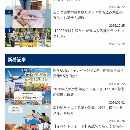
2026.07.22
4
カナダ留学の持ち物リスト！持ち込み禁止の
食品・お菓子も網羅
2025.12.25
5
【2025年版】留学生が選ぶ人気都市ランキン
グTOP7
2025.12.12
新着記事
留学GoGoキャンペーン第2弾 長期語学留学
費用5.5万円割引
2026.06.22
2026年人気の留学先ランキングTOP10！都市
の特徴も解説
2026.06.01
海外留学とは？意味や定義、種類、得られる
スキルを紹介
2026.03.26
【イベントレポート】英語でひらく子どもの