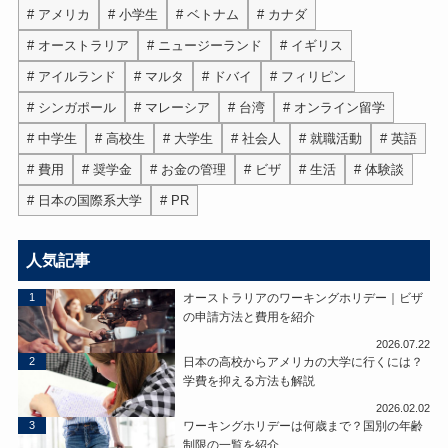
アメリカ
小学生
ベトナム
カナダ
オーストラリア
ニュージーランド
イギリス
アイルランド
マルタ
ドバイ
フィリピン
シンガポール
マレーシア
台湾
オンライン留学
中学生
高校生
大学生
社会人
就職活動
英語
費用
奨学金
お金の管理
ビザ
生活
体験談
日本の国際系大学
PR
人気記事
1
オーストラリアのワーキングホリデー｜ビザ
の申請方法と費用を紹介
2026.07.22
2
日本の高校からアメリカの大学に行くには？
学費を抑える方法も解説
2026.02.02
3
ワーキングホリデーは何歳まで？国別の年齢
制限の一覧を紹介