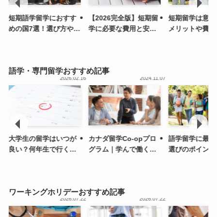
短期語学留学におすす
【2026完全版】短期留
短期留学は意味
めの国7選！選び方や留
学に必要な費用と安く
メリットや費用
学の流れを解説
抑えるためのポイント
を得るコツを解
を徹底解説！
語学・専門留学おすすめ記事
.01
2026.02.16
2024.11.07
大学生の留学はいつが
カナダ留学Co-opプロ
語学留学に最適
良い？何年生で行くか
グラム｜学んで働く体
選びのポイント
悩んでいる人必見
験で将来に活きるスキ
学学校と大学の
ルが身につく
解説
ワーキングホリデーおすすめ記事
.09
2026.07.22
2026.07.22