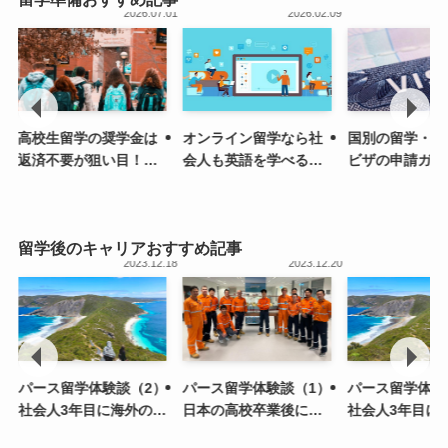
.13
2026.07.01
2026.02.09
高校生留学の奨学金は
オンライン留学なら社
国別の留学・ワ
返済不要が狙い目！給
会人も英語を学べる！
ビザの申請ガイ
付型を一覧紹介
語学学校も紹介
類と取得方法を
留学後のキャリアおすすめ記事
.20
2023.12.18
2023.12.20
）
パース留学体験談（2）
パース留学体験談（1）
パース留学体験
社会人3年目に海外の大
日本の高校卒業後に留
社会人3年目に
学院（修士課程）へ進
学、学士課程を修了
学院（修士課程