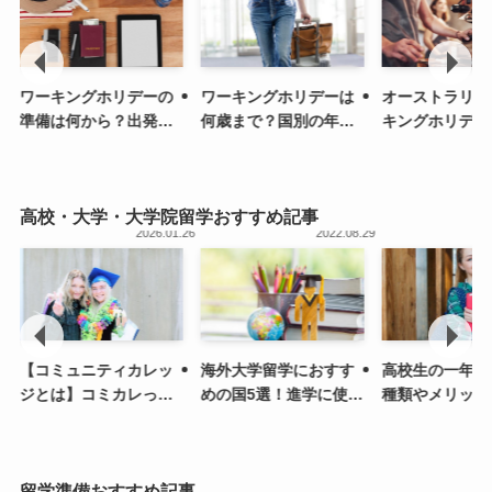
ワーキングホリデーの
ワーキングホリデーは
オーストラリア
準備は何から？出発ま
何歳まで？国別の年齢
キングホリデー
での流れ・手続きを解
制限の一覧を紹介
の申請方法と費
説
介
高校・大学・大学院留学おすすめ記事
.09
2026.01.26
2022.08.29
【コミュニティカレッ
海外大学留学におすす
高校生の一年間
ジとは】コミカレって
めの国5選！進学に使え
種類やメリット
どんなところ？｜メリ
る費用・奨学金も
先の進路を紹介
ット、入学方法から学
校生活まで
留学準備おすすめ記事