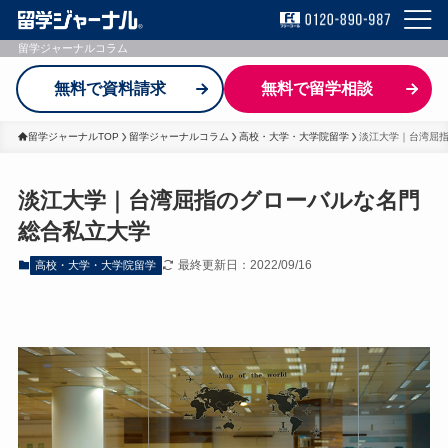
留学ジャーナルコラム
無料で資料請求
無料で留学相談
留学ジャーナルTOP
留学ジャーナルコラム
高校・大学・大学院留学
淡江大学｜台湾屈
淡江大学｜台湾屈指のグローバルな名門
総合私立大学
最終更新日：2022/09/16
高校・大学・大学院留学