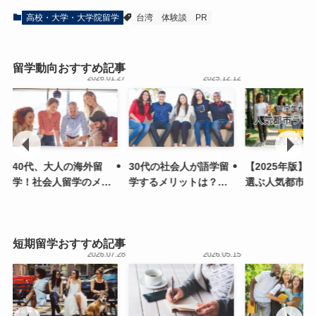
高校・大学・大学院留学
台湾
体験談
PR
留学動向おすすめ記事
.26
2026.01.27
2025.12.12
40代、大人の海外留
30代の社会人が語学留
【2025年版】
学！社会人留学のメリ
学するメリットは？費
選ぶ人気都市ラ
ットや費用、事例を紹
用やリアルな事例も
グTOP7
介
短期留学おすすめ記事
.15
2026.07.28
2026.05.15