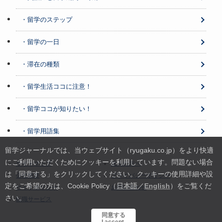
・留学のステップ
・留学の一日
・滞在の種類
・留学生活ココに注意！
・留学ココが知りたい！
・留学用語集
留学ジャーナルでは、当ウェブサイト（ryugaku.co.jp）をより快適
にご利用いただくためにクッキーを利用しています。
問題ない場合
サイトマップ
法人の方へ
は「同意する」をクリックしてください。クッキーの使用詳細や設
会社概要
プライバシーポリシー
定をご希望の方は、Cookie Policy（
日本語
／
English
）をご覧くだ
サイトポリシー
お問い合わせ
さい。
転職サービス
同意する