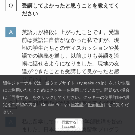
受講してよかったと思うことを教えてく
ださい
英語力が格段に上がったことです。受講
前は英語に自信がなかった私ですが、現
地の学生たちとのディスカッションや英
語での講義を通し、以前よりも英語を流
暢に話せるようになりました。現地の友
達ができたことも受講して良かったと感
じています。
留学ジャーナルでは、当ウェブサイト（ryugaku.co.jp）をより快適
にご利用いただくためにクッキーを利用しています。
問題ない場合
は「同意する」をクリックしてください。クッキーの使用詳細や設
その他感想などがあれば教えてください
定をご希望の方は、Cookie Policy（
日本語
／
English
）をご覧くだ
さい。
私は留学してから5ヵ月で学部聴講を始め
同意する
I accept.
ました。日本の大学の交換留学プログラ