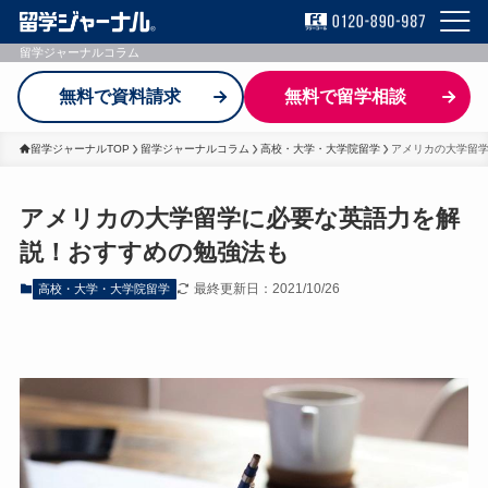
留学ジャーナルコラム
無料で資料請求
無料で留学相談
留学ジャーナルTOP
留学ジャーナルコラム
高校・大学・大学院留学
アメリカの大学留
アメリカの大学留学に必要な英語力を解
説！おすすめの勉強法も
最終更新日：2021/10/26
高校・大学・大学院留学