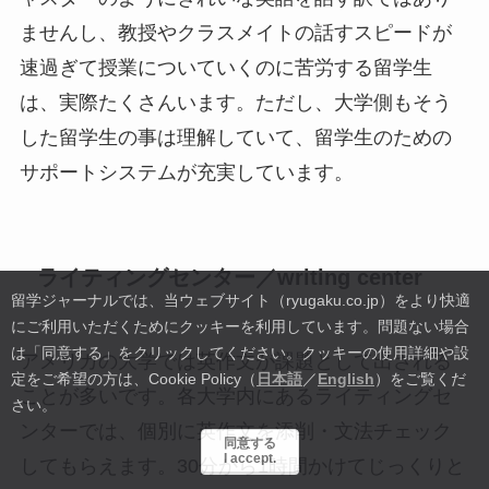
ませんし、教授やクラスメイトの話すスピードが
速過ぎて授業についていくのに苦労する留学生
は、実際たくさんいます。ただし、大学側もそう
した留学生の事は理解していて、留学生のための
サポートシステムが充実しています。
ライティングセンター／writing center
留学ジャーナルでは、当ウェブサイト（ryugaku.co.jp）をより快適
にご利用いただくためにクッキーを利用しています。
問題ない場合
は「同意する」をクリックしてください。クッキーの使用詳細や設
アメリカの大学では英作文が課題として出される
定をご希望の方は、Cookie Policy（
日本語
／
English
）をご覧くだ
ことが多いです。各大学内にあるライティングセ
さい。
ンターでは、個別に英作文を添削・文法チェック
同意する
I accept.
してもらえます。30分から1時間かけてじっくりと