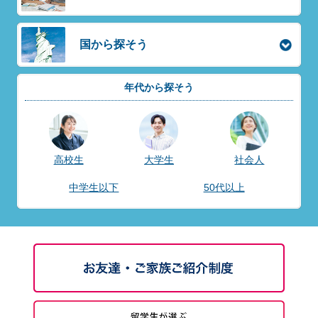
国から探そう
年代から探そう
高校生
大学生
社会人
中学生以下
50代以上